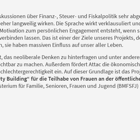
Diskussionen über Finanz-, Steuer- und Fiskalpolitik sehr a
 eher langweilig wirken. Die Sprache wirkt verklausuliert u
Motivation zum persönlichen Engagement entsteht, wenn sic
erbinden lassen. Das ist einer der Ziele unseres Projekts,
sie haben massiven Einfluss auf unser aller Leben.
tzt, das neoliberale Denken zu hinterfragen und unter ande
ichtbar zu machen. Außerdem fördert Attac die ökonomisch
schlechtergerechtigkeit ein. Auf dieser Grundlage ist das Pr
ty Building“ für die Teilhabe von Frauen an der öffentlic
terium für Familie, Senioren, Frauen und Jugend (BMFSFJ) 