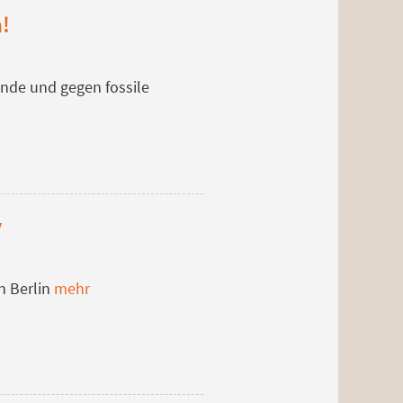
n!
ende und gegen fossile
y
n Berlin
mehr