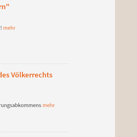
rn"
n!
mehr
des Völkerrechts
iierungsabkommens
mehr