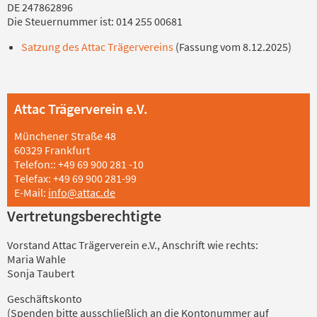
DE 247862896
Die Steuernummer ist: 014 255 00681
Satzung des Attac Trägervereins
(Fassung vom 8.12.2025)
Attac Trägerverein e.V.
Münchener Straße 48
60329 Frankfurt
Telefon:: +49 69 900 281 -10
Telefax: +49 69 900 281-99
E-Mail:
info@attac.de
Vertretungsberechtigte
Vorstand Attac Trägerverein e.V., Anschrift wie rechts:
Maria Wahle
Sonja Taubert
Geschäftskonto
(Spenden bitte ausschließlich an die Kontonummer auf