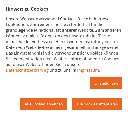
Direkt zum Hauptinhalt springen
Direkt zur Haupt-Navigation springen
Direkt zur Service-Navigation springen
Direkt zur Footer-Navigation springen
Direkt zum Footerinhalt springen
Meine
Mitglied
Hinweis zu Cookies
Spende
werden
Unsere Webseite verwendet Cookies. Diese haben zwei
Funktionen: Zum einen sind sie erforderlich für die
grundlegende Funktionalität unserer Website. Zum anderen
können wir mit Hilfe der Cookies unsere Inhalte für Sie
immer weiter verbessern. Hierzu werden pseudonymisierte
Rundbrief
Daten von Website-Besuchern gesammelt und ausgewertet.
www.attac.de
Bildungsangebot
Rundbrief
Das Einverständnis in die Verwendung der Cookies können
Sie jederzeit widerrufen. Weitere Informationen zu Cookies
auf dieser Website finden Sie in unserer
Attac-Rundbrief
Datenschutzerklärung
und zu uns im
Impressum
.
Der Attac-Rundbrief erscheint viermal im Jahr und wird
Einstellungen
Mitgliedern und Dauerspender*innen kostenlos zugeschickt.
Unter
attac.de/starke-schultern
finden sich alle Optionen.
Alle Cookies ablehnen
Alle Cookies akzeptieren
Archiv
Hier gibt es alle Attac-Rundbriefe seit 2001 als PDF zum