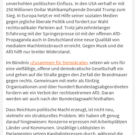
unverhohlen politischen Einfluss. In den USA verhalf er mit
250 Millionen Dollar Wahlkampfspende Donald Trump zum
Sieg. In Europa hetzt er mit Hilfe seiner sozialen Medien
gegen jegliche liberale Politik und fordert zur Wahl
rechtsradikaler Parteien auf. Trotz jahrzehntelanger
Erfahrung mit der Springerpresse ist mit der offenen AfD-
Propaganda auch in Deutschland eine neue Qualität von
medialem Machtmissbrauch erreicht. Gegen Musk und die
AfD hilft nur breiter Widerstand.
Im Bündnis
»Zusammen für Demokratie«
setzen wir uns für
eine vielfältige, offene und demokratische Gesellschaft ein
und gehen auf die Straße gegen den Zerfall der Brandmauer
gegen rechts. Gemeinsam mit mehr als fünfzig
Organisationen und über hundert Bundestagsabgeordneten
fordern wir ein Verbot der rechtsextremen AfD. Daran
werden wir auch nach der Bundestagswahl festhalten.
Dass Reichtum politische Macht erzeugt, ist nicht neu,
vielmehr ein strukturelles Problem. Wir haben oft genug
darauf hingewiesen: Konzerne erpressen mit Arbeitsplätzen
Länder und Kommunen. Unzählige Lobbyisten in
Parlamenten setzen Kapitalinteressen durch, während die