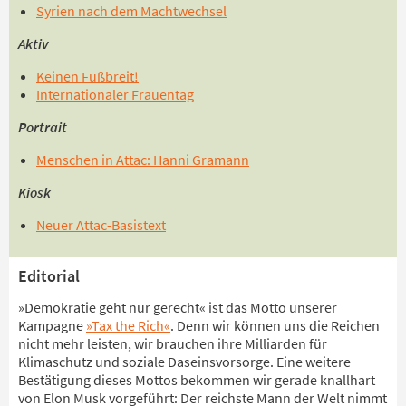
Syrien nach dem Machtwechsel
Aktiv
Keinen Fußbreit!
Internationaler Frauentag
Portrait
Menschen in Attac: Hanni Gramann
Kiosk
Neuer Attac-Basistext
Editorial
»Demokratie geht nur gerecht« ist das Motto unserer
Kampagne
»Tax the Rich«
. Denn wir können uns die Reichen
nicht mehr leisten, wir brauchen ihre Milliarden für
Klimaschutz und soziale Daseinsvorsorge. Eine weitere
Bestätigung dieses Mottos bekommen wir gerade knallhart
von Elon Musk vorgeführt: Der reichste Mann der Welt nimmt