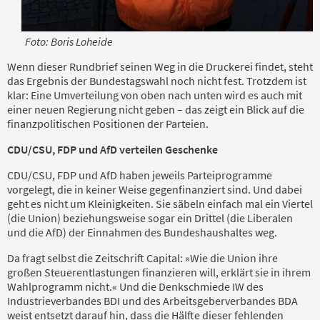
Foto: Boris Loheide
Wenn dieser Rundbrief seinen Weg in die Druckerei findet, steht
das Ergebnis der Bundestagswahl noch nicht fest. Trotzdem ist
klar: Eine Umverteilung von oben nach unten wird es auch mit
einer neuen Regierung nicht geben – das zeigt ein Blick auf die
finanzpolitischen Positionen der Parteien.
CDU/CSU, FDP und AfD verteilen Geschenke
CDU/CSU, FDP und AfD haben jeweils Parteiprogramme
vorgelegt, die in keiner Weise gegenfinanziert sind. Und dabei
geht es nicht um Kleinigkeiten. Sie säbeln einfach mal ein Viertel
(die Union) beziehungsweise sogar ein Drittel (die Liberalen
und die AfD) der Einnahmen des Bundeshaushaltes weg.
Da fragt selbst die Zeitschrift Capital: »Wie die Union ihre
großen Steuerentlastungen finanzieren will, erklärt sie in ihrem
Wahlprogramm nicht.« Und die Denkschmiede IW des
Industrieverbandes BDI und des Arbeitsgeberverbandes BDA
weist entsetzt darauf hin, dass die Hälfte dieser fehlenden