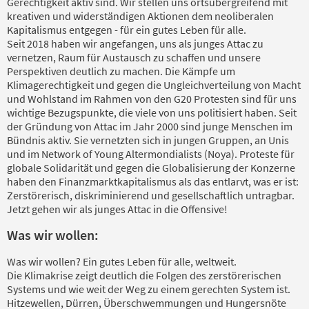
Gerechtigkeit aktiv sind. Wir stellen uns ortsübergreifend mit
kreativen und widerständigen Aktionen dem neoliberalen
Kapitalismus entgegen - für ein gutes Leben für alle.
Seit 2018 haben wir angefangen, uns als junges Attac zu
vernetzen, Raum für Austausch zu schaffen und unsere
Perspektiven deutlich zu machen. Die Kämpfe um
Klimagerechtigkeit und gegen die Ungleichverteilung von Macht
und Wohlstand im Rahmen von den G20 Protesten sind für uns
wichtige Bezugspunkte, die viele von uns politisiert haben. Seit
der Gründung von Attac im Jahr 2000 sind junge Menschen im
Bündnis aktiv. Sie vernetzten sich in jungen Gruppen, an Unis
und im Network of Young Altermondialists (Noya). Proteste für
globale Solidarität und gegen die Globalisierung der Konzerne
haben den Finanzmarktkapitalismus als das entlarvt, was er ist:
Zerstörerisch, diskriminierend und gesellschaftlich untragbar.
Jetzt gehen wir als junges Attac in die Offensive!
Was wir wollen:
Was wir wollen? Ein gutes Leben für alle, weltweit.
Die Klimakrise zeigt deutlich die Folgen des zerstörerischen
Systems und wie weit der Weg zu einem gerechten System ist.
Hitzewellen, Dürren, Überschwemmungen und Hungersnöte