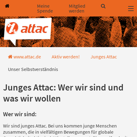
Direkt zum Hauptinhalt springen
Direkt zur Haupt-Navigation springen
Direkt zur Service-Navigation springen
Direkt zur Footer-Navigation springen
Direkt zum Footerinhalt springen
Meine
Mitglied
Spende
werden
Unser Selbstverständnis
www.attac.de
Aktiv werden!
Junges Attac
Unser Selbstverständnis
Junges Attac: Wer wir sind und
was wir wollen
Wer wir sind:
Wir sind junges Attac. Bei uns kommen junge Menschen
zusammen, die in vielfältigen Bewegungen für globale