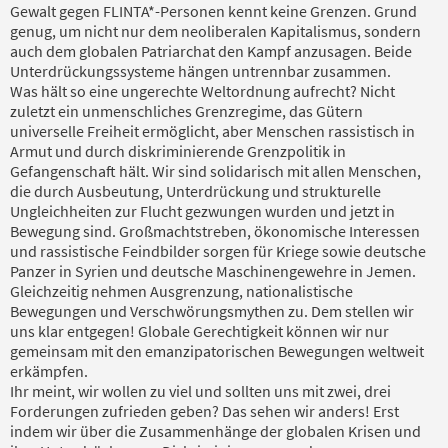
Gewalt gegen FLINTA*-Personen kennt keine Grenzen. Grund
genug, um nicht nur dem neoliberalen Kapitalismus, sondern
auch dem globalen Patriarchat den Kampf anzusagen. Beide
Unterdrückungssysteme hängen untrennbar zusammen.
Was hält so eine ungerechte Weltordnung aufrecht? Nicht
zuletzt ein unmenschliches Grenzregime, das Gütern
universelle Freiheit ermöglicht, aber Menschen rassistisch in
Armut und durch diskriminierende Grenzpolitik in
Gefangenschaft hält. Wir sind solidarisch mit allen Menschen,
die durch Ausbeutung, Unterdrückung und strukturelle
Ungleichheiten zur Flucht gezwungen wurden und jetzt in
Bewegung sind. Großmachtstreben, ökonomische Interessen
und rassistische Feindbilder sorgen für Kriege sowie deutsche
Panzer in Syrien und deutsche Maschinengewehre in Jemen.
Gleichzeitig nehmen Ausgrenzung, nationalistische
Bewegungen und Verschwörungsmythen zu. Dem stellen wir
uns klar entgegen! Globale Gerechtigkeit können wir nur
gemeinsam mit den emanzipatorischen Bewegungen weltweit
erkämpfen.
Ihr meint, wir wollen zu viel und sollten uns mit zwei, drei
Forderungen zufrieden geben? Das sehen wir anders! Erst
indem wir über die Zusammenhänge der globalen Krisen und