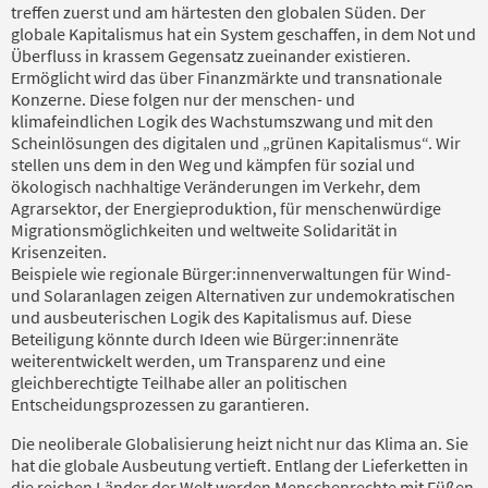
treffen zuerst und am härtesten den globalen Süden. Der
globale Kapitalismus hat ein System geschaffen, in dem Not und
Überfluss in krassem Gegensatz zueinander existieren.
Ermöglicht wird das über Finanzmärkte und transnationale
Konzerne. Diese folgen nur der menschen- und
klimafeindlichen Logik des Wachstumszwang und mit den
Scheinlösungen des digitalen und „grünen Kapitalismus“. Wir
stellen uns dem in den Weg und kämpfen für sozial und
ökologisch nachhaltige Veränderungen im Verkehr, dem
Agrarsektor, der Energieproduktion, für menschenwürdige
Migrationsmöglichkeiten und weltweite Solidarität in
Krisenzeiten.
Beispiele wie regionale Bürger:innenverwaltungen für Wind-
und Solaranlagen zeigen Alternativen zur undemokratischen
und ausbeuterischen Logik des Kapitalismus auf. Diese
Beteiligung könnte durch Ideen wie Bürger:innenräte
weiterentwickelt werden, um Transparenz und eine
gleichberechtigte Teilhabe aller an politischen
Entscheidungsprozessen zu garantieren.
Die neoliberale Globalisierung heizt nicht nur das Klima an. Sie
hat die globale Ausbeutung vertieft. Entlang der Lieferketten in
die reichen Länder der Welt werden Menschenrechte mit Füßen