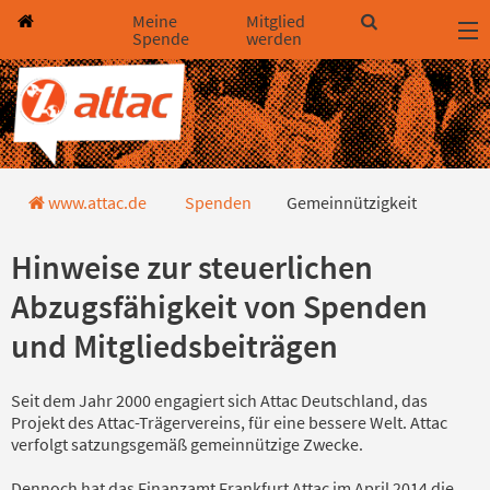
Direkt zum Hauptinhalt springen
Direkt zur Haupt-Navigation springen
Direkt zur Service-Navigation springen
Direkt zur Footer-Navigation springen
Direkt zum Footerinhalt springen
Meine
Mitglied
Spende
werden
Gemeinnützigkeit
www.attac.de
Spenden
Gemeinnützigkeit
Hinweise zur steuerlichen
Abzugsfähigkeit von Spenden
und Mitgliedsbeiträgen
Seit dem Jahr 2000 engagiert sich Attac Deutschland, das
Projekt des Attac-Trägervereins, für eine bessere Welt. Attac
verfolgt satzungsgemäß gemeinnützige Zwecke.
Dennoch hat das Finanzamt Frankfurt Attac im April 2014 die