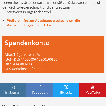
gegen dieses Urteil erwartungsgemäß zurückgewiesen hat, ist
der Rechtsweg erschöpft und der Weg zum
Bundesverfassungsgericht frei.
Weitere Infos zur Auseinandersetzung um die
Gemeinnützigkeit von Attac
Spendenkonto
Attac Trägerverein e.V.
IBAN: DE57 43060967 0800100800
BIC: GENODEM 1 GLS
GLS Gemeinschaftsbank
Instagram
Facebook
Bluesky
YouTube