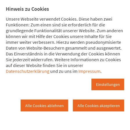
Direkt zum Hauptinhalt springen
Direkt zur Haupt-Navigation springen
Direkt zur Service-Navigation springen
Direkt zur Footer-Navigation springen
Direkt zum Footerinhalt springen
Meine
Mitglied
Hinweis zu Cookies
Spende
werden
Unsere Webseite verwendet Cookies. Diese haben zwei
Funktionen: Zum einen sind sie erforderlich für die
grundlegende Funktionalität unserer Website. Zum anderen
können wir mit Hilfe der Cookies unsere Inhalte für Sie
immer weiter verbessern. Hierzu werden pseudonymisierte
Attac-Bundesbüro
Daten von Website-Besuchern gesammelt und ausgewertet.
www.attac.de
Das ist Attac
Organisation
Das Einverständnis in die Verwendung der Cookies können
Sie jederzeit widerrufen. Weitere Informationen zu Cookies
auf dieser Website finden Sie in unserer
Büro
Datenschutzerklärung
und zu uns im
Impressum
.
Das Attac-Bundesbüro
Einstellungen
Das Attac-Bundesbüro besteht aus der zentralen Ansprechstelle
in Frankfurt und mehreren verteilt arbeitenden Kolleg*innen.
Alle Cookies ablehnen
Alle Cookies akzeptieren
Auf dieser Seite findet Ihr unten eine Übersicht über die
hauptamtlichen Mitarbeiter*innen.
Auch das Bundesbüro ist ein Teil der Bewegung und freut sich