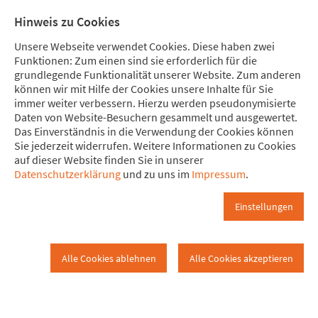
Direkt zum Hauptinhalt springen
Direkt zur Haupt-Navigation springen
Direkt zur Service-Navigation springen
Direkt zur Footer-Navigation springen
Direkt zum Footerinhalt springen
Meine
Mitglied
Hinweis zu Cookies
Spende
werden
Unsere Webseite verwendet Cookies. Diese haben zwei
Funktionen: Zum einen sind sie erforderlich für die
grundlegende Funktionalität unserer Website. Zum anderen
können wir mit Hilfe der Cookies unsere Inhalte für Sie
immer weiter verbessern. Hierzu werden pseudonymisierte
Blog junges Attac
Daten von Website-Besuchern gesammelt und ausgewertet.
www.attac.de
Aktiv werden!
Junges Attac
Das Einverständnis in die Verwendung der Cookies können
Sie jederzeit widerrufen. Weitere Informationen zu Cookies
auf dieser Website finden Sie in unserer
Blog
Datenschutzerklärung
und zu uns im
Impressum
.
Einstellungen
Alle Cookies ablehnen
Alle Cookies akzeptieren