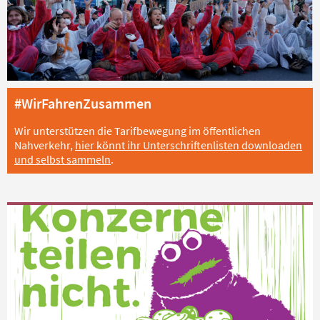
#WirFahrenZusammen
Wir unterstützen die Tarifbewegung im öffentlichen
Nahverkehr,
hier könnt ihr Unterschriftenlisten downloaden
und selbst sammeln
.