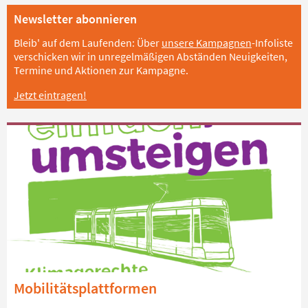
Newsletter abonnieren
Bleib' auf dem Laufenden: Über
unsere Kampagnen
-Infoliste
verschicken wir in unregelmäßigen Abständen Neuigkeiten,
Termine und Aktionen zur Kampagne.
Jetzt eintragen!
Mobilitätsplattformen