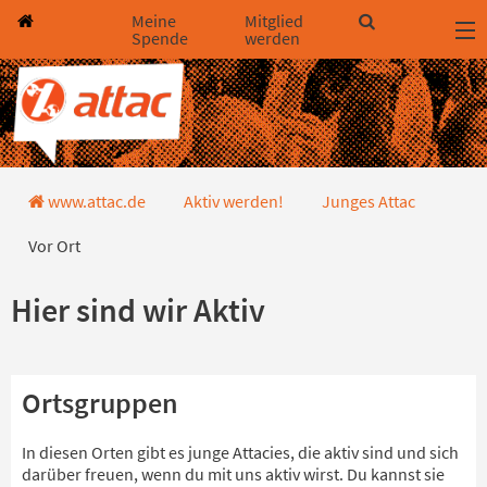
Direkt zum Hauptinhalt springen
Direkt zur Haupt-Navigation springen
Direkt zur Service-Navigation springen
Direkt zur Footer-Navigation springen
Direkt zum Footerinhalt springen
Meine
Mitglied
Spende
werden
Vor Ort
www.attac.de
Aktiv werden!
Junges Attac
Vor Ort
Hier sind wir Aktiv
Ortsgruppen
In diesen Orten gibt es junge Attacies, die aktiv sind und sich
darüber freuen, wenn du mit uns aktiv wirst. Du kannst sie