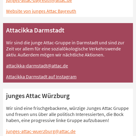
junges-attac-bayreuth@attac.de
Website von junges Attac Bayreuth
Attacikka Darmstadt
Wir sind die junge Attac-Gruppe in Darmstadt und sind zur
Zeit vor allem für eine sozialökologische Verkehrswende
aktiv. Außerdem mögen wir nächtliche Aktionen.
attacikka-darmstadt@attac.de
Attacikka Darmstadt auf Instagram
junges Attac Würzburg
Wir sind eine frischgebackene, würzige Junges Attac Gruppe
und freuen uns über alle politisch Interessierten, die Bock
haben, eine progressive linke Gruppe aufzubauen!
junges-attac-wuerzburg@attac.de