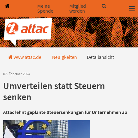
Direkt zum Hauptinhalt springen
Direkt zur Haupt-Navigation springen
Direkt zur Service-Navigation springen
Direkt zur Footer-Navigation springen
Direkt zum Footerinhalt springen
Meine
Mitglied
Spende
werden
Detailansicht
www.attac.de
Neuigkeiten
Detailansicht
07. Februar 2024
Umverteilen statt Steuern
senken
Attac lehnt geplante Steuersenkungen für Unternehmen ab