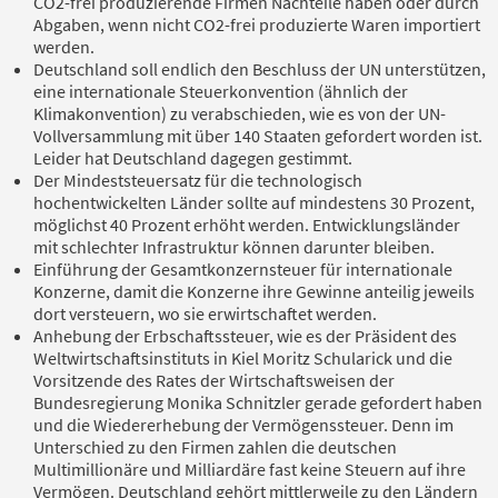
CO2-frei produzierende Firmen Nachteile haben oder durch
Abgaben, wenn nicht CO2-frei produzierte Waren importiert
werden.
Deutschland soll endlich den Beschluss der UN unterstützen,
eine internationale Steuerkonvention (ähnlich der
Klimakonvention) zu verabschieden, wie es von der UN-
Vollversammlung mit über 140 Staaten gefordert worden ist.
Leider hat Deutschland dagegen gestimmt.
Der Mindeststeuersatz für die technologisch
hochentwickelten Länder sollte auf mindestens 30 Prozent,
möglichst 40 Prozent erhöht werden. Entwicklungsländer
mit schlechter Infrastruktur können darunter bleiben.
Einführung der Gesamtkonzernsteuer für internationale
Konzerne, damit die Konzerne ihre Gewinne anteilig jeweils
dort versteuern, wo sie erwirtschaftet werden.
Anhebung der Erbschaftssteuer, wie es der Präsident des
Weltwirtschaftsinstituts in Kiel Moritz Schularick und die
Vorsitzende des Rates der Wirtschaftsweisen der
Bundesregierung Monika Schnitzler gerade gefordert haben
und die Wiedererhebung der Vermögenssteuer. Denn im
Unterschied zu den Firmen zahlen die deutschen
Multimillionäre und Milliardäre fast keine Steuern auf ihre
Vermögen. Deutschland gehört mittlerweile zu den Ländern