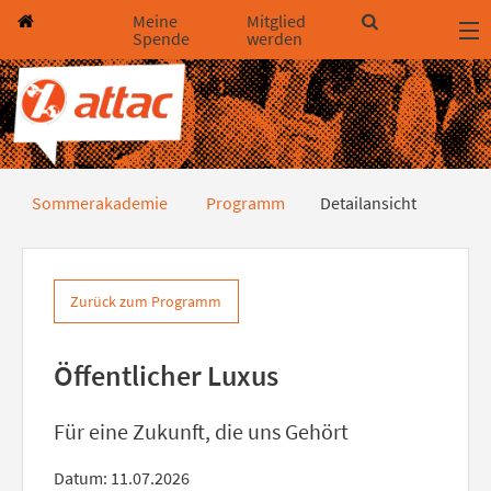
Direkt zum Hauptinhalt springen
Direkt zur Haupt-Navigation springen
Direkt zur Service-Navigation springen
Direkt zur Footer-Navigation springen
Direkt zum Footerinhalt springen
Meine
Mitglied
Spende
werden
Detailansicht
Sommerakademie
Programm
Detailansicht
Zurück zum Programm
Öffentlicher Luxus
Für eine Zukunft, die uns Gehört
Datum: 11.07.2026