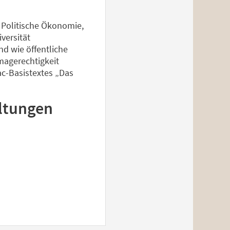
 Politische Ökonomie,
versität
nd wie öffentliche
magerechtigkeit
ac-Basistextes „Das
ltungen