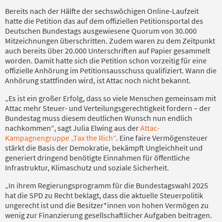
Bereits nach der Hälfte der sechswöchigen Online-Laufzeit
hatte die Petition das auf dem offiziellen Petitionsportal des
Deutschen Bundestags ausgewiesene Quorum von 30.000
Mitzeichnungen überschritten. Zudem waren zu dem Zeitpunkt
auch bereits über 20.000 Unterschriften auf Papier gesammelt
worden. Damit hatte sich die Petition schon vorzeitig für eine
offizielle Anhörung im Petitionsausschuss qualifiziert. Wann die
Anhörung stattfinden wird, ist Attac noch nicht bekannt.
„Es ist ein großer Erfolg, dass so viele Menschen gemeinsam mit
Attac mehr Steuer- und Verteilungsgerechtigkeit fordern – der
Bundestag muss diesem deutlichen Wunsch nun endlich
nachkommen“, sagt Julia Elwing aus der
Attac-
Kampagnengruppe „Tax the Rich“
. Eine faire Vermögensteuer
stärkt die Basis der Demokratie, bekämpft Ungleichheit und
generiert dringend benötigte Einnahmen für öffentliche
Infrastruktur, Klimaschutz und soziale Sicherheit.
„In ihrem Regierungsprogramm für die Bundestagswahl 2025
hat die SPD zu Recht beklagt, dass die aktuelle Steuerpolitik
ungerecht ist und die Besitzer*innen von hohen Vermögen zu
wenig zur Finanzierung gesellschaftlicher Aufgaben beitragen.