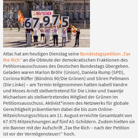
Attac hat am heutigen Dienstag seine
Bundestagspetition „Tax
the Rich“
an die Obleute der demokratischen Fraktionen des
Petitionsausschusses des Deutschen Bundestags übergeben.
Geladen waren Marlon Bröhr (Union), Daniela Rump (SPD),
Corinna Rüffer (Bündnis 90/Die Grünen) und Sören Pellmann
(Die Linke) – am Termin teilgenommen hatten Isabell Vandre
und Moses Arndt stellvertretend für Die Linke und Swantje
Michaelsen als stellvertretendes Mitglied der Grünen im
Petitionsausschuss. Aktivist*innen des Netzwerks für globale
Gerechtigkeit präsentierten dabei die bis zum Online-
Mitzeichnungsschluss am 11. August erreichte Gesamtzahl von
67.975 Mitzeichnungen auf fünf A1-Schildern. Zudem hielten sie
ein Banner mit der Aufschrift „Tax the Rich – nach der Petition
ist vor der Vermögensteuer!“ hoch.