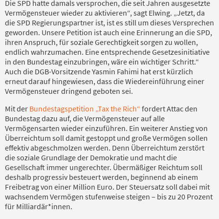
Die SPD hatte damals versprochen, die seit Jahren ausgesetzte
Vermögensteuer wieder zu aktivieren“, sagt Elwing. „Jetzt, da
die SPD Regierungspartner ist, ist es still um dieses Versprechen
geworden. Unsere Petition ist auch eine Erinnerung an die SPD,
ihren Anspruch, für soziale Gerechtigkeit sorgen zu wollen,
endlich wahrzumachen. Eine entsprechende Gesetzesinitiative
in den Bundestag einzubringen, wäre ein wichtiger Schritt.“
Auch die DGB-Vorsitzende Yasmin Fahimi hat erst kürzlich
erneut darauf hingewiesen, dass die Wiedereinführung einer
Vermögensteuer dringend geboten sei.
Mit der
Bundestagspetition „Tax the Rich“
fordert Attac den
Bundestag dazu auf, die Vermögensteuer auf alle
Vermögensarten wieder einzuführen. Ein weiterer Anstieg von
Überreichtum soll damit gestoppt und große Vermögen sollen
effektiv abgeschmolzen werden. Denn Überreichtum zerstört
die soziale Grundlage der Demokratie und macht die
Gesellschaft immer ungerechter. Übermäßiger Reichtum soll
deshalb progressiv besteuert werden, beginnend ab einem
Freibetrag von einer Million Euro. Der Steuersatz soll dabei mit
wachsendem Vermögen stufenweise steigen – bis zu 20 Prozent
für Milliardär*innen.