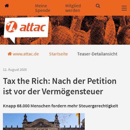
Direkt zum Hauptinhalt springen
Direkt zur Haupt-Navigation springen
Direkt zur Service-Navigation springen
Direkt zur Footer-Navigation springen
Direkt zum Footerinhalt springen
Meine
Mitglied
Spende
werden
Teaser-Detailansicht
www.attac.de
Startseite
Teaser-Detailansicht
12. August 2025
Tax the Rich: Nach der Petition
ist vor der Vermögensteuer
Knapp 68.000 Menschen fordern mehr Steuergerechtigkeit