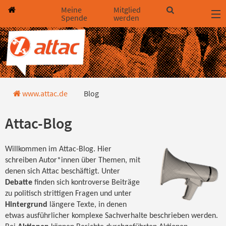
Direkt zum Hauptinhalt springen
Direkt zur Haupt-Navigation springen
Direkt zur Service-Navigation springen
Direkt zur Footer-Navigation springen
Direkt zum Footerinhalt springen
Meine
Mitglied
Spende
werden
Blog
www.attac.de
Blog
Attac-Blog
Willkommen im Attac-Blog. Hier
schreiben Autor*innen über Themen, mit
denen sich Attac beschäftigt. Unter
Debatte
finden sich kontroverse Beiträge
zu politisch strittigen Fragen und unter
Hintergrund
längere Texte, in denen
etwas ausführlicher komplexe Sachverhalte beschrieben werden.