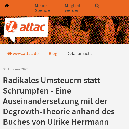
Direkt zum Hauptinhalt springen
Direkt zur Haupt-Navigation springen
Direkt zur Service-Navigation springen
Direkt zur Footer-Navigation springen
Direkt zum Footerinhalt springen
Meine
Mitglied
Spende
werden
Detailansicht
www.attac.de
Blog
Detailansicht
06. Februar 2023
Radikales Umsteuern statt
Schrumpfen - Eine
Auseinandersetzung mit der
Degrowth-Theorie anhand des
Buches von Ulrike Herrmann