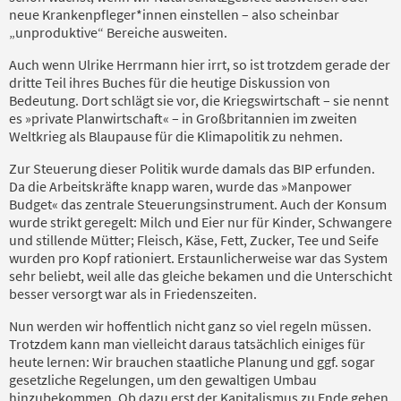
neue Krankenpfleger*innen einstellen – also scheinbar
„unproduktive“ Bereiche ausweiten.
Auch wenn Ulrike Herrmann hier irrt, so ist trotzdem gerade der
dritte Teil ihres Buches für die heutige Diskussion von
Bedeutung. Dort schlägt sie vor, die Kriegswirtschaft – sie nennt
es »private Planwirtschaft« – in Großbritannien im zweiten
Weltkrieg als Blaupause für die Klimapolitik zu nehmen.
Zur Steuerung dieser Politik wurde damals das BIP erfunden.
Da die Arbeitskräfte knapp waren, wurde das »Manpower
Budget« das zentrale Steuerungsinstrument. Auch der Konsum
wurde strikt geregelt: Milch und Eier nur für Kinder, Schwangere
und stillende Mütter; Fleisch, Käse, Fett, Zucker, Tee und Seife
wurden pro Kopf rationiert. Erstaunlicherweise war das System
sehr beliebt, weil alle das gleiche bekamen und die Unterschicht
besser versorgt war als in Friedenszeiten.
Nun werden wir hoffentlich nicht ganz so viel regeln müssen.
Trotzdem kann man vielleicht daraus tatsächlich einiges für
heute lernen: Wir brauchen staatliche Planung und ggf. sogar
gesetzliche Regelungen, um den gewaltigen Umbau
hinzubekommen. Ob dazu erst der Kapitalismus zu Ende gehen