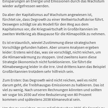
Einsparungen an Energie und Emissionen durch das Wachstum
wieder aufgefressen werden.
Da aber der Kapitalismus auf Wachstum angewiesen ist,
fürchtet sie, dass Degrowth zu einer Weltwirtschaftskrise führt.
Deswegen schlägt sie als Modell für den Weg aus dem
Kapitalismus vor, die Kriegswirtschaft in Großbritannien im
zweiten Weltkrieg als Blaupause für die Klimapolitik zu nehmen.
Es ist erstaunlich, wieviel Zustimmung diese strategischen
Vorschläge gefunden haben. Aber unsere Analysen ergeben
leider: Erstens wird das, was sie vorschlägt, nicht reichen, um
die Klimaerwärmung zu stoppen. Und zweitens kann diese
Strategie ökonomisch nicht funktionieren. Sie führt die
Klimabewegung leider in die Irre. Und drittens kann das Beispiel
Großbritannien trotzdem sehr hilfreich sein.
Zum Ersten: Das Degrowth wird nicht reichen, weil es nicht
darum geht, die Treibhausgas-Emissionen zu halbieren. Das ist
viel zu wenig. Nach unseren Rechnungen könnten und sollten
wir sogar bis 2030 auf eine Reduzierung von 80 Prozent
kommen und spätestens 2038 klimaneutral sein.
Um das zu erreichen, muss möglichst schon 2035 die Energie zu