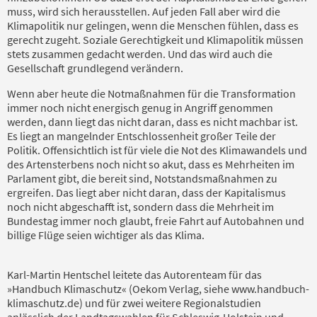
muss, wird sich herausstellen. Auf jeden Fall aber wird die
Klimapolitik nur gelingen, wenn die Menschen fühlen, dass es
gerecht zugeht. Soziale Gerechtigkeit und Klimapolitik müssen
stets zusammen gedacht werden. Und das wird auch die
Gesellschaft grundlegend verändern.
Wenn aber heute die Notmaßnahmen für die Transformation
immer noch nicht energisch genug in Angriff genommen
werden, dann liegt das nicht daran, dass es nicht machbar ist.
Es liegt an mangelnder Entschlossenheit großer Teile der
Politik. Offensichtlich ist für viele die Not des Klimawandels und
des Artensterbens noch nicht so akut, dass es Mehrheiten im
Parlament gibt, die bereit sind, Notstandsmaßnahmen zu
ergreifen. Das liegt aber nicht daran, dass der Kapitalismus
noch nicht abgeschafft ist, sondern dass die Mehrheit im
Bundestag immer noch glaubt, freie Fahrt auf Autobahnen und
billige Flüge seien wichtiger als das Klima.
Karl-Martin Hentschel leitete das Autorenteam für das
»Handbuch Klimaschutz« (Oekom Verlag, siehe www.handbuch-
klimaschutz.de) und für zwei weitere Regionalstudien
anlässlich der Landtagswahlen für Schleswig-Holstein und