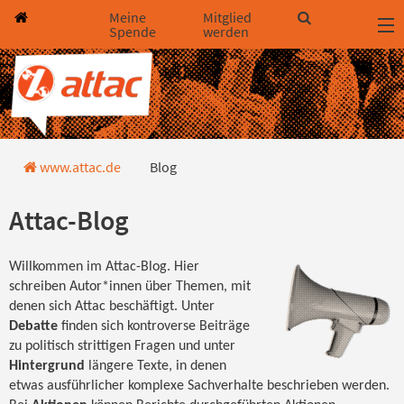
Direkt zum Hauptinhalt springen
Direkt zur Haupt-Navigation springen
Direkt zur Service-Navigation springen
Direkt zur Footer-Navigation springen
Direkt zum Footerinhalt springen
Meine
Mitglied
Spende
werden
Blog
www.attac.de
Blog
Attac-Blog
Willkommen im Attac-Blog. Hier
schreiben Autor*innen über Themen, mit
denen sich Attac beschäftigt. Unter
Debatte
finden sich kontroverse Beiträge
zu politisch strittigen Fragen und unter
Hintergrund
längere Texte, in denen
etwas ausführlicher komplexe Sachverhalte beschrieben werden.