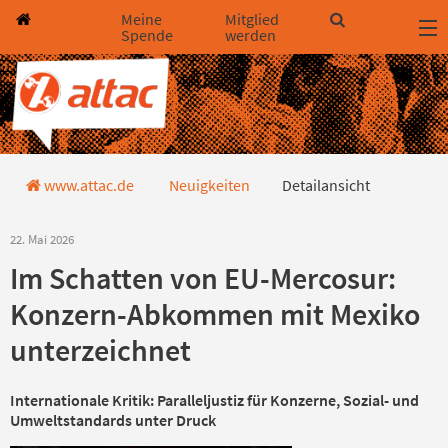
Direkt zum Hauptinhalt springen
Direkt zur Haupt-Navigation springen
Direkt zur Service-Navigation springen
Direkt zur Footer-Navigation springen
Direkt zum Footerinhalt springen
Meine
Mitglied
Spende
werden
Detailansicht
www.attac.de
Neuigkeiten
Detailansicht
22. Mai 2026
Im Schatten von EU-Mercosur:
Konzern-Abkommen mit Mexiko
unterzeichnet
Internationale Kritik: Paralleljustiz für Konzerne, Sozial- und
Umweltstandards unter Druck