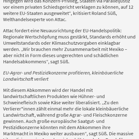
Hingegen wird das Konzern-Privileg, Staaten via Paralleljustiz
vor einem privaten Schiedsgericht verklagen zu können, auf 12
weitere EU-Staaten ausgeweitet“, kritisiert Roland Süß,
Welthandelsexperte von Attac.
Attac fordert eine Neuausrichtung der EU-Handelspolitik:
Regionale Wertschöpfung muss gestärkt, Standards erhöht und
Umweltstandards oder Klimaschutzvorgaben einklagbar
werden. „Wir brauchen mehr Zusammenarbeit mit Mexiko –
aber nicht in Form dieses ungerechten und schädlichen
Handelsabkommens“, sagt Süß.
EU-Agrar- und Pestizidkonzerne profitieren, kleinbäuerliche
Landwirtschaft verliert
Mit diesem Abkommen wird der Handel mit
landwirtschaftlichen Produkten wie Hühner- und
Schweinefleisch sowie Käse weiter liberalisiert. „Zu den
Verlierer*innen zählt einmal mehr die lokale kleinbäuerliche
Landwirtschaft, während große Agrar- und Fleischkonzerne
gewinnen. Auch große europäische Saatgut- und
Pestizidkonzerne könnten mit dem Abkommen ihre
Marktmacht in Mexiko weiter ausbauen“, sagt Süß. Die massive