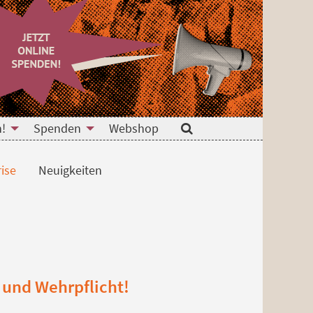
n!
Spenden
Webshop
Suche
ise
Neuigkeiten
 und Wehrpflicht!