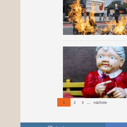
1
2
3
…
nächste