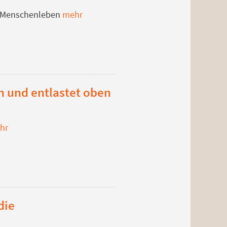
ge Menschenleben
mehr
en und entlastet oben
hr
die