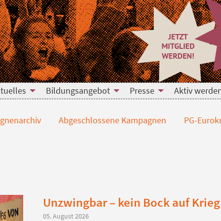
tuelles
Bildungsangebot
Presse
Aktiv werde
nenarchiv
Abgeschlossene Kampagnen
PG-Eurokr
Unzwingbar – kein Bock auf Krieg
05. August 2026