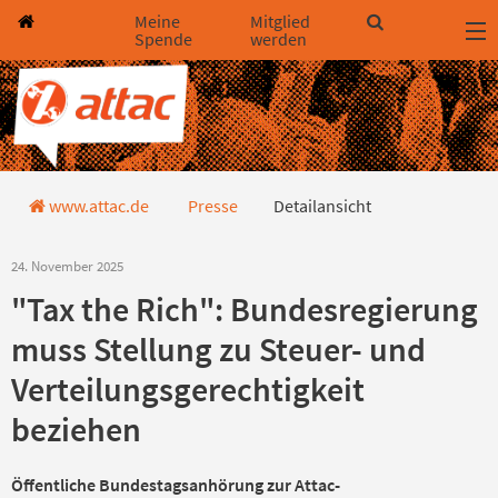
Direkt zum Hauptinhalt springen
Direkt zur Haupt-Navigation springen
Direkt zur Service-Navigation springen
Direkt zur Footer-Navigation springen
Direkt zum Footerinhalt springen
Meine
Mitglied
Spende
werden
Detailansicht Pressemitteilung
www.attac.de
Presse
Detailansicht
24. November 2025
"Tax the Rich": Bundesregierung
muss Stellung zu Steuer- und
Verteilungsgerechtigkeit
beziehen
Öffentliche Bundestagsanhörung zur Attac-