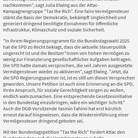
nachkommen", sagt Julia Elwing aus der Attac-
Kampagnengruppe "Tax the Rich". Eine faire Vermögensteuer
stärkt die Basis der Demokratie, bekämpft Ungleichheit und
generiert dringend benötigte Einnahmen für öffentliche
Infrastruktur, Klimaschutz und soziale Sicherheit.
"In ihrem Regierungsprogramm für die Bundestagswahl 2025
hat die SPD zu Recht beklagt, dass die aktuelle Steuerpolitik
ungerecht ist und die Besitzer*innen von hohen Vermögen zu
wenig zur Finanzierung gesellschaftlicher Aufgaben beitragen.
Die SPD hatte damals versprochen, die seit Jahren ausgesetzte
Vermögensteuer wieder zu aktivieren", sagt Elwing. "Jetzt, da
die SPD Regierungspartner ist, ist es still um dieses Versprechen
geworden. Unsere Petition ist auch eine Erinnerung an die SPD,
ihren Anspruch, für soziale Gerechtigkeit sorgen zu wollen,
endlich wahrzumachen. Eine entsprechende Gesetzesinitiative
in den Bundestag einzubringen, wäre ein wichtiger Schritt."
Auch die DGB-Vorsitzende Yasmin Fahimi hat erst kürzlich
erneut darauf hingewiesen, dass die Wiedereinführung einer
Vermögensteuer dringend geboten sei.
Mit der Bundestagspetition "Tax the Rich" fordert Attac den
Bundestag dazu auf, die Vermögensteuer auf alle