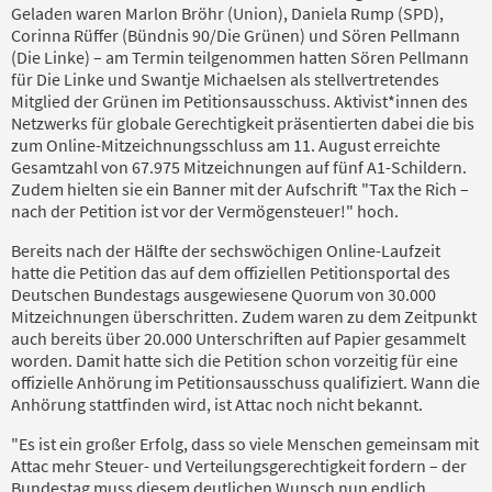
Geladen waren Marlon Bröhr (Union), Daniela Rump (SPD),
Corinna Rüffer (Bündnis 90/Die Grünen) und Sören Pellmann
(Die Linke) – am Termin teilgenommen hatten Sören Pellmann
für Die Linke und Swantje Michaelsen als stellvertretendes
Mitglied der Grünen im Petitionsausschuss. Aktivist*innen des
Netzwerks für globale Gerechtigkeit präsentierten dabei die bis
zum Online-Mitzeichnungsschluss am 11. August erreichte
Gesamtzahl von 67.975 Mitzeichnungen auf fünf A1-Schildern.
Zudem hielten sie ein Banner mit der Aufschrift "Tax the Rich –
nach der Petition ist vor der Vermögensteuer!" hoch.
Bereits nach der Hälfte der sechswöchigen Online-Laufzeit
hatte die Petition das auf dem offiziellen Petitionsportal des
Deutschen Bundestags ausgewiesene Quorum von 30.000
Mitzeichnungen überschritten. Zudem waren zu dem Zeitpunkt
auch bereits über 20.000 Unterschriften auf Papier gesammelt
worden. Damit hatte sich die Petition schon vorzeitig für eine
offizielle Anhörung im Petitionsausschuss qualifiziert. Wann die
Anhörung stattfinden wird, ist Attac noch nicht bekannt.
"Es ist ein großer Erfolg, dass so viele Menschen gemeinsam mit
Attac mehr Steuer- und Verteilungsgerechtigkeit fordern – der
Bundestag muss diesem deutlichen Wunsch nun endlich