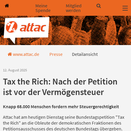
Direkt zum Hauptinhalt springen
Direkt zur Haupt-Navigation springen
Direkt zur Service-Navigation springen
Direkt zur Footer-Navigation springen
Direkt zum Footerinhalt springen
Meine
Mitglied
Spende
werden
Detailansicht Pressemitteilung
www.attac.de
Presse
Detailansicht
12. August 2025
Tax the Rich: Nach der Petition
ist vor der Vermögensteuer
Knapp 68.000 Menschen fordern mehr Steuergerechtigkeit
Attac hat am heutigen Dienstag seine Bundestagspetition "Tax
the Rich" an die Obleute der demokratischen Fraktionen des
Petitionsausschusses des deutschen Bundestags übergeben.