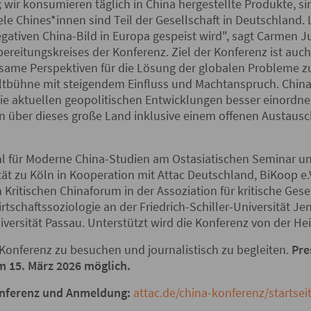
; wir konsumieren täglich in China hergestellte Produkte, si
e Chines*innen sind Teil der Gesellschaft in Deutschland. 
egativen China-Bild in Europa gespeist wird", sagt Carmen 
ereitungskreises der Konferenz. Ziel der Konferenz ist auch
same Perspektiven für die Lösung der globalen Probleme zu 
ltbühne mit steigendem Einfluss und Machtanspruch. China 
ie aktuellen geopolitischen Entwicklungen besser einordne
nen über dieses große Land inklusive einem offenen Austaus
uhl für Moderne China-Studien am Ostasiatischen Seminar u
ät zu Köln in Kooperation mit Attac Deutschland, BiKoop e.V
 Kritischen Chinaforum in der Assoziation für kritische Ges
irtschaftssoziologie an der Friedrich-Schiller-Universität J
versität Passau. Unterstützt wird die Konferenz von der Hei
e Konferenz zu besuchen und journalistisch zu begleiten.
Pre
m 15. März 2026 möglich.
onferenz und Anmeldung:
attac.de/china-konferenz/startsei