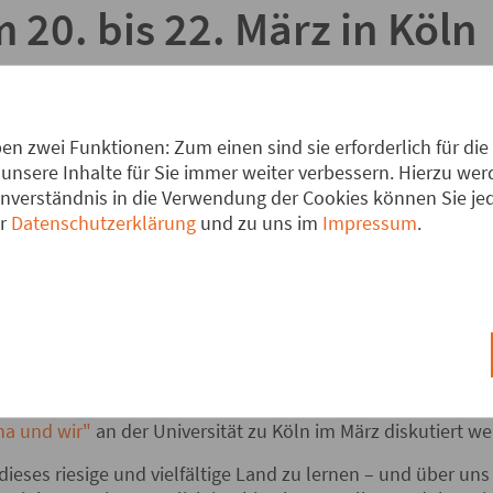
20. bis 22. März in Köln
 zur Berichterstattung
n zwei Funktionen: Zum einen sind sie erforderlich für die
utschland schwächelt, hat Chinas Außenhandel trotz des Zo
unsere Inhalte für Sie immer weiter verbessern. Hierzu w
n im vergangenen Jahr einen Rekordüberschuss erreicht. Di
verständnis in die Verwendung der Cookies können Sie jede
Prozent auf einen Gesamtwert von rund 3,8 Billionen US-Doll
er
Datenschutzerklärung
und zu uns im
Impressum
.
schon so lange anhaltende Wachstum der chinesischen Wirt
erhältnisse in der Volksrepublik China gehen weit auseinande
kapitalistisches Regime, für andere um eine entstehende soz
rletzungen hervor, die anderen Fortschritte bei der Armu
nkreisung Chinas, so betonen die anderen die Aufrüstung der
ber Nachbarn im südchinesischen Meer. Diese und weitere 
na und wir"
an der Universität zu Köln im März diskutiert we
dieses riesige und vielfältige Land zu lernen – und über uns 