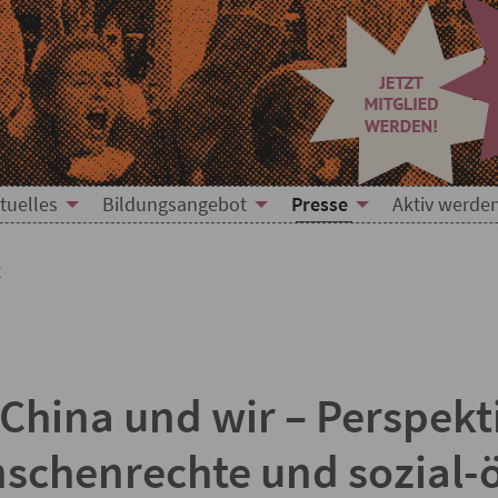
mitteilung
tuelles
Bildungsangebot
Presse
Aktiv werde
t
China und wir – Perspekt
nschenrechte und sozial-