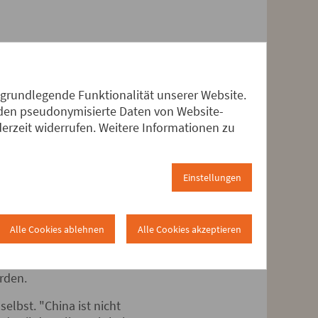
 grundlegende Funktionalität unserer Website.
llkonflikts mit den USA und
erden pseudonymisierte Daten von Website-
e Exporte stiegen 2025 im
rzeit widerrufen. Weitere Informationen zu
ar (rund 3,26 Billionen Euro)
Einstellungen
schaft? Die Einschätzungen
r: Für die einen handelt es
ialistische Gesellschaft. Die
tsbekämpfung. Verweisen die
Alle Cookies ablehnen
Alle Cookies akzeptieren
 Volksrepublik und ihr
kontroverse Einschätzungen
rden.
selbst. "China ist nicht