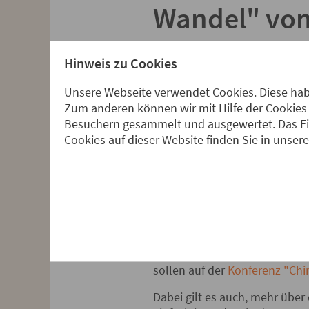
Wandel" vom 
Hinweis zu Cookies
Terminhinweis und Einladung
Unsere Webseite verwendet Cookies. Diese habe
Während die Wirtschaft in De
Zum anderen können wir mit Hilfe der Cookies 
globaler Handelsstreitigkeite
Besuchern gesammelt und ausgewertet. Das Ein
Vergleich zum Vorjahr um 5,5 
Cookies auf dieser Website finden Sie in unser
an.
Was sind die Gründe für das 
über die gesellschaftlichen V
sich um ein autoritäres staats
einen heben Menschenrechtsve
einen auf die militärische Ei
aggressives Vorgehen gegenü
sollen auf der
Konferenz "Chi
Dabei gilt es auch, mehr über 