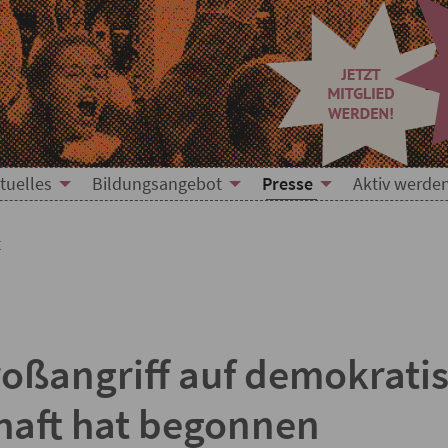
mitteilung
tuelles
Bildungsangebot
Presse
Aktiv werde
t
oßangriff auf demokrati
chaft hat begonnen