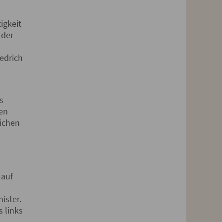
igkeit
 der
iedrich
s
den
lichen
 auf
ister.
s links