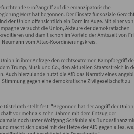
befürchtende Großangriff auf die emanzipatorische
Regierung Merz hat begonnen. Der Einsatz für soziale Gerecht
nd der Union offensichtlich ein Dorn im Auge. Mit einer von
ampagne versucht die Union, Akteure der demokratischen
iskreditieren und damit schon im Vorfeld der Amtszeit von Fr
a Neumann vom Attac-Koordinierungskreis.
die Union in ihrer Anfrage den rechtsextremen Kampfbegriff de
dem Trump, Musk und Co., den aktuellen Staatsstreich in 
n. Auch hierzulande nutzt die AfD das Narrativ eines angeb
 Stimmung gegen eine demokratische Zivilgesellschaft zu
 Distelrath stellt fest: "Begonnen hat der Angriff der Union
schaft vor mehr als zehn Jahren mit dem Entzug der
 damals noch unter Wolfgang Schäuble als Bundesfinanzmin
rt und macht sich dabei mit der Hetze der AfD gegen alles, wa
ndgefährlich und beschädigt die Demokratie."