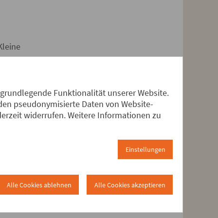
Kleine
 grundlegende Funktionalität unserer Website.
 dem
erden pseudonymisierte Daten von Website-
ng aus
rzeit widerrufen. Weitere Informationen zu
testen
me
sein.
Einstellungen
schung
ein
en in
Alle Cookies ablehnen
Alle Cookies akzeptieren
et die
s.