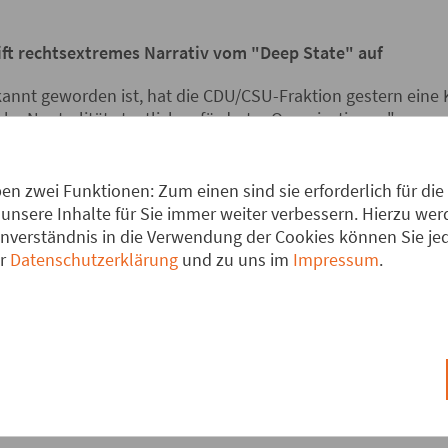
ift rechtsextremes Narrativ vom "Deep State" auf
annt geworden ist, hat die CDU/CSU-Fraktion gestern eine 
che Neutralität staatlich geförderter Organisationen"
e/btd/20/150/2015035.pdf
) an die Bundesregierung gestellt.
n zwei Funktionen: Zum einen sind sie erforderlich für die
e Union zentral auf einen Artikel der Zeitung "Die Welt" mit
unsere Inhalte für Sie immer weiter verbessern. Hierzu w
p State und seine gefährliche Macht". Darin wirft die Zeitu
verständnis in die Verwendung der Cookies können Sie jede
lschaftlichen Organisationen, die sich an den jüngsten Pro
er
Datenschutzerklärung
und zu uns im
Impressum
.
ligt und dabei das von Friedrich Merz initiierte gemeinsa
itisiert haben, vor, Teil eines angeblichen "Deep State" zu 
rage dieses Narrativ prominent auf und behauptet, die Einmi
politische Meinungsbildung sei womöglich – so wörtlich – "
sche Grundordnung". Konkret genannt und angegriffen werd
e Attac, Omas gegen rechts und Correctiv. Inhaltlich zeichn
ich finanzierter und politisch gelenkter Proteste gegen recht