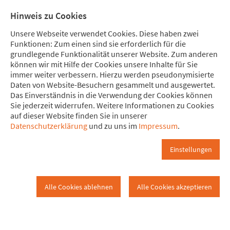
Direkt zum Hauptinhalt springen
Direkt zur Haupt-Navigation springen
Direkt zur Service-Navigation springen
Direkt zur Footer-Navigation springen
Direkt zum Footerinhalt springen
Meine
Mitglied
Hinweis zu Cookies
Spende
werden
Unsere Webseite verwendet Cookies. Diese haben zwei
Funktionen: Zum einen sind sie erforderlich für die
grundlegende Funktionalität unserer Website. Zum anderen
können wir mit Hilfe der Cookies unsere Inhalte für Sie
immer weiter verbessern. Hierzu werden pseudonymisierte
Presse
Daten von Website-Besuchern gesammelt und ausgewertet.
www.attac.de
Presse
Das Einverständnis in die Verwendung der Cookies können
Sie jederzeit widerrufen. Weitere Informationen zu Cookies
auf dieser Website finden Sie in unserer
Attac-Pressestelle: Kontakt für
Datenschutzerklärung
und zu uns im
Impressum
.
Journalist*innen und
Einstellungen
Redaktionen
Alle Cookies ablehnen
Alle Cookies akzeptieren
Medienarbeit spielt bei Attac eine wichtige Rolle. Denn als
Bildungsbewegung mit Aktionscharakter und Expertise, die sich
um "ökonomische Alphabetisierung" bemüht, wollen wir in die
Mitte der Gesellschaft kommunizieren. Dabei sind wir auf Ihre
Unterstützung als kritische Journalist*innen angewiesen.