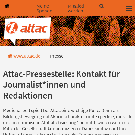
Direkt zum Hauptinhalt springen
Direkt zur Haupt-Navigation springen
Direkt zur Service-Navigation springen
Direkt zur Footer-Navigation springen
Direkt zum Footerinhalt springen
Meine
Mitglied
Spende
werden
Presse
www.attac.de
Presse
Attac-Pressestelle: Kontakt für
Journalist*innen und
Redaktionen
Medienarbeit spielt bei Attac eine wichtige Rolle. Denn als
Bildungsbewegung mit Aktionscharakter und Expertise, die sich
um "ökonomische Alphabetisierung" bemüht, wollen wir in die
Mitte der Gesellschaft kommunizieren. Dabei sind wir auf Ihre
Unterstützung als kritische Journalist*innen angewiesen.