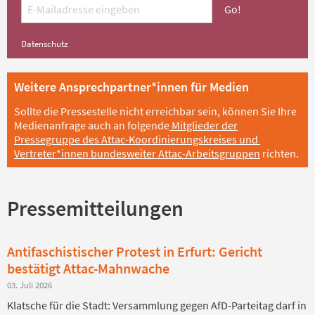
Datenschutz
Weitere Ansprechpartner*innen für Medien
Sollte die Pressestelle nicht erreichbar sein, können Sie Ihre
Medienanfrage auch an folgende
Mitglieder der
Pressegruppe des Attac-Koordinierungskreises und
Vertreter*innen bundesweiter Attac-Arbeitsgruppen
richten.
Pressemitteilungen
Antifaschistischer Protest in Erfurt: Gericht
bestätigt Attac-Mahnwache
03. Juli 2026
Klatsche für die Stadt: Versammlung gegen AfD-Parteitag darf in