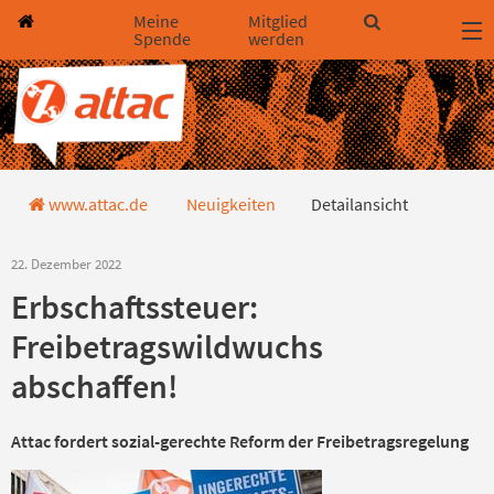
Direkt zum Hauptinhalt springen
Direkt zur Haupt-Navigation springen
Direkt zur Service-Navigation springen
Direkt zur Footer-Navigation springen
Direkt zum Footerinhalt springen
Meine
Mitglied
Spende
werden
Detailansicht
www.attac.de
Neuigkeiten
Detailansicht
22. Dezember 2022
Erbschaftssteuer:
Freibetragswildwuchs
abschaffen!
Attac fordert sozial-gerechte Reform der Freibetragsregelung