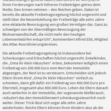
ihren Forderungen nach höheren Freibeträgen getreu dem
Motto: Den Armen nehmen – den Reichen geben. Dabei ist
bereits die aktuelle Freibetragsregelung höchst ungerecht und
stellt über die Neuentstehung der Freibeträge alle zehn Jahre
eine eklatante Bevorzugung von großen Vermögen dar. Ganz zu
schweigen von der übermäßigen Bevorzugung der
Blutsverwandtschaft, die nicht mehr den heutigen
Lebensentwürfen entspricht“, kommentiert Alfred Eibl, Mitglied
des Attac-Koordinierungskreises.
Die aktuelle Freibetragsregelung ist insbesondere bei
Schenkungen und Erbschaften höchst ungerecht. Enkelkinder,
die „Oma ihr klein Häuschen“ erben, bekommen lediglich einen
Freibetrag von 200.000 Euro vom Wert der Immobilie
abgezogen, der Rest ist zu versteuern. Entscheiden sich jedoch
Eltern ihrem Kind „Oma ihr klein Häuschen“ einfach zu
schenken, dann gilt dafür ein Freibetrag von 400.000 Euro pro
Elternteil, insgesamt also 800.000 Euro. Leben die Eltern danach
auch weiterhin in der Immobilie, der sogenannte Nießbrauch,
reduziert das den Immobilienwert schenkungssteuerlich noch
weiter. Dieser Trick lässt sich sogar alle zehn Jahre
wiederholen. Reiche Eltern können ihren Kindern also ab der