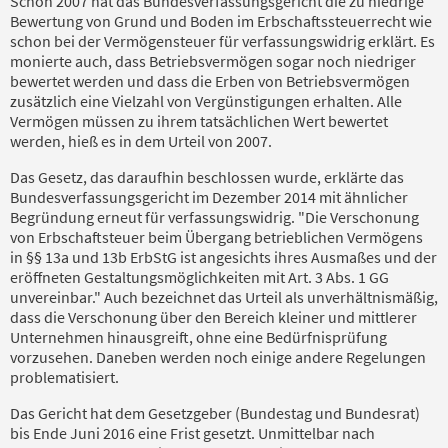
Schon 2007 hat das Bundesverfassungsgericht die zu niedrige
Bewertung von Grund und Boden im Erbschaftssteuerrecht wie
schon bei der Vermögensteuer für verfassungswidrig erklärt. Es
monierte auch, dass Betriebsvermögen sogar noch niedriger
bewertet werden und dass die Erben von Betriebsvermögen
zusätzlich eine Vielzahl von Vergünstigungen erhalten. Alle
Vermögen müssen zu ihrem tatsächlichen Wert bewertet
werden, hieß es in dem Urteil von 2007.
Das Gesetz, das daraufhin beschlossen wurde, erklärte das
Bundesverfassungsgericht im Dezember 2014 mit ähnlicher
Begründung erneut für verfassungswidrig. "Die Verschonung
von Erbschaftsteuer beim Übergang betrieblichen Vermögens
in §§ 13a und 13b ErbStG ist angesichts ihres Ausmaßes und der
eröffneten Gestaltungsmöglichkeiten mit Art. 3 Abs. 1 GG
unvereinbar." Auch bezeichnet das Urteil als unverhältnismäßig,
dass die Verschonung über den Bereich kleiner und mittlerer
Unternehmen hinausgreift, ohne eine Bedürfnisprüfung
vorzusehen. Daneben werden noch einige andere Regelungen
problematisiert.
Das Gericht hat dem Gesetzgeber (Bundestag und Bundesrat)
bis Ende Juni 2016 eine Frist gesetzt. Unmittelbar nach