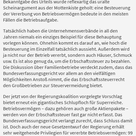
Bekanntgabe des Urteils wurde reflexartig das uralte
Scheinargument aus der Mottenkiste geholt: eine Besteuerung
der Vererbung von Betriebsvermögen bedeute in den meisten
Fällen die Betriebsaufgabe.
Tatsächlich haben die Unternehmensverbände in all den
Jahren niemals ein einziges Beispiel für diese Behauptung
vorlegen können. Ohnehin kommt es darauf an, wie hoch die
Besteuerung im Einzelfall tatsächlich aussieht. Außerdem wird
ja nicht nur der Betrieb vererbt, sondern auch Häuser, Schmuck
usw. Es ist also genug da, um die Erbschaftssteuer zu bezahlen.
Die Diskussion über Familienbetriebe verdeckt zudem, dass das
Bundesverfassungsgericht vor allem an den vielfältigen
Möglichkeiten Anstoß nimmt, die das Erbschaftssteuerrecht
den Großbetrieben zur Steuervermeidung bietet.
Der jetzt von der Regierungskoalition vorgelegte Vorschlag
bietet erneut ein gigantisches Schlupfloch für Superreiche.
Betriebsvermögen – dazu gehören auch große Aktienpakete –
werden von der Erbschaftssteuer fast gar nicht erfasst. Das
Bundesverfassungsgericht verlangt zurecht, dass Schluss damit
ist. Doch auch der neue Gesetzentwurf der Regierung erhält
sehr weitgehende Privilegien für vererbte Betriebsvermögen: 99