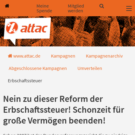
Direkt zum Hauptinhalt springen
Direkt zur Haupt-Navigation springen
Direkt zur Service-Navigation springen
Direkt zur Footer-Navigation springen
Direkt zum Footerinhalt springen
Meine
Mitglied
Spende
werden
Erbschaftssteuer
www.attac.de
Kampagnen
Kampagnenarchiv
Abgeschlossene Kampagnen
Umverteilen
Erbschaftssteuer
Nein zu dieser Reform der
Erbschaftssteuer! Schonzeit für
große Vermögen beenden!