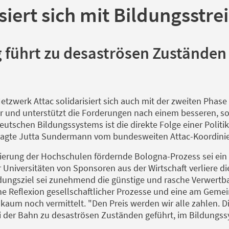
isiert sich mit Bildungsstr
führt zu desaströsen Zuständen
Netzwerk Attac solidarisiert sich auch mit der zweiten Pha
hr und unterstützt die Forderungen nach einem besseren, s
utschen Bildungssystems ist die direkte Folge einer Polit
 sagte Jutta Sundermann vom bundesweiten Attac-Koordinie
erung der Hochschulen fördernde Bologna-Prozess sei ein g
Universitäten von Sponsoren aus der Wirtschaft verliere d
dungsziel sei zunehmend die günstige und rasche Verwertba
che Reflexion gesellschaftlicher Prozesse und eine am Gemei
kaum noch vermittelt. "Den Preis werden wir alle zahlen. Di
der Bahn zu desaströsen Zuständen geführt, im Bildungssys