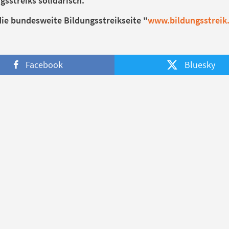
gsstreiks solidarisch.
die bundesweite Bildungsstreikseite "
www.bildungsstreik
Facebook
Bluesky