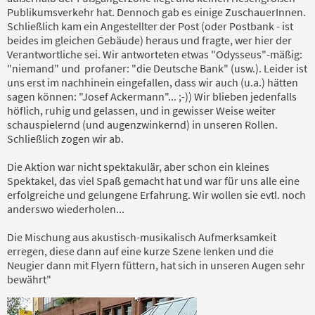
Publikumsverkehr hat. Dennoch gab es einige ZuschauerInnen.
Schließlich kam ein Angestellter der Post (oder Postbank - ist
beides im gleichen Gebäude) heraus und fragte, wer hier der
Verantwortliche sei. Wir antworteten etwas "Odysseus"-mäßig:
"niemand" und profaner: "die Deutsche Bank" (usw.). Leider ist
uns erst im nachhinein eingefallen, dass wir auch (u.a.) hätten
sagen können: "Josef Ackermann"... ;-)) Wir blieben jedenfalls
höflich, ruhig und gelassen, und in gewisser Weise weiter
schauspielernd (und augenzwinkernd) in unseren Rollen.
Schließlich zogen wir ab.
Die Aktion war nicht spektakulär, aber schon ein kleines
Spektakel, das viel Spaß gemacht hat und war für uns alle eine
erfolgreiche und gelungene Erfahrung. Wir wollen sie evtl. noch
anderswo wiederholen...
Die Mischung aus akustisch-musikalisch Aufmerksamkeit
erregen, diese dann auf eine kurze Szene lenken und die
Neugier dann mit Flyern füttern, hat sich in unseren Augen sehr
bewährt"