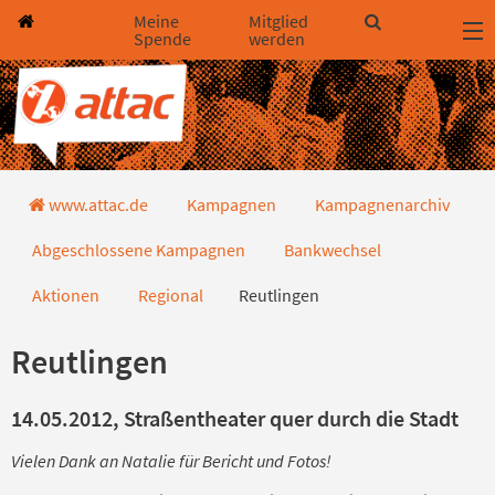
Direkt zum Hauptinhalt springen
Direkt zur Haupt-Navigation springen
Direkt zur Service-Navigation springen
Direkt zur Footer-Navigation springen
Direkt zum Footerinhalt springen
Meine
Mitglied
Spende
werden
Reutlingen
www.attac.de
Kampagnen
Kampagnenarchiv
Abgeschlossene Kampagnen
Bankwechsel
Aktionen
Regional
Reutlingen
Reutlingen
14.05.2012, Straßentheater quer durch die Stadt
Vielen Dank an Natalie für Bericht und Fotos!