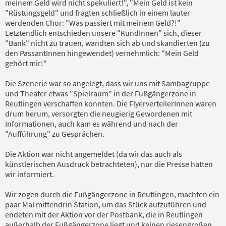
meinem Geld wird nicht spekuliert!", "Mein Geld ist kein
"Rüstungsgeld" und fragten schließlich in einem lauter
werdenden Chor: "Was passiert mit meinem Geld?!"
Letztendlich entschieden unsere "KundInnen" sich, dieser
"Bank" nicht zu trauen, wandten sich ab und skandierten (zu
den PassantInnen hingewendet) vernehmlich: "Mein Geld
gehört mir!"
Die Szenerie war so angelegt, dass wir uns mit Sambagruppe
und Theater etwas "Spielraum" in der Fußgängerzone in
Reutlingen verschaffen konnten. Die FlyerverteilerInnen waren
drum herum, versorgten die neugierig Gewordenen mit
Informationen, auch kam es während und nach der
"Aufführung" zu Gesprächen.
Die Aktion war nicht angemeldet (da wir das auch als
künstlerischen Ausdruck betrachteten), nur die Presse hatten
wir informiert.
Wir zogen durch die Fußgängerzone in Reutlingen, machten ein
paar Mal mittendrin Station, um das Stück aufzuführen und
endeten mit der Aktion vor der Postbank, die in Reutlingen
außerhalb der Fußgängerzone liegt und keinen riesengroßen