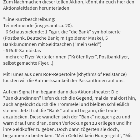
Zum Nachmachen dieser tollen Aktion, könnt ihr euch hier den
Aktionsleitfaden herunterladen.
"Eine Kurzbeschreibung:
Teilnehmende (insgesamt ca. 20):
- 6 Schauspielende: 1 Figur, die "die Bank" symbolisierte
(Postbank, Deutsche Bank; mit goldener Maske), 5
BankkundInnen mit Geldtaschen ("mein Geld")
- 6 RoR-Sambistas
- mehrere Flyer-VerteilerInnen ("Krötenflyer", Postbankflyer,
selbst gemachte Flyer...)
Mit Tunes aus dem RoR-Repertoire (Rhythms of Resistance)
lockten wir die Aufmerksamkeit der PassantInnen auf uns.
Auf ein Signal hin begann dann das Aktionstheater: Die
"BankkundInnen" liefen durch die Gegend, mal da mal dort hin,
auch angelockt durch die Trommelei und bleiben schließlich
stehen. Jetzt trat die "Bank" auf und begann, die Leute
anzulocken. Diese wandten sich der "Bank" neugierig zu und
warn drauf und dran, deren Verlockungen zu erliegen und ihr
ihre Geldkoffer zu geben. Doch dann zögerten sie doch,
begannen zu bedenken: "Mein Geld ist kein Hungergeld", "Mit