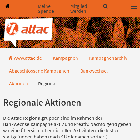
Direkt zum Hauptinhalt springen
Direkt zur Haupt-Navigation springen
Direkt zur Service-Navigation springen
Direkt zur Footer-Navigation springen
Direkt zum Footerinhalt springen
Meine
Mitglied
Spende
werden
Regional
www.attac.de
Kampagnen
Kampagnenarchiv
Abgeschlossene Kampagnen
Bankwechsel
Aktionen
Regional
Regionale Aktionen
Die Attac-Regionalgruppen sind im Rahmen der
Bankwechselkampagne aktiv und kreativ. Nachfolgend geben
wir eine Übersicht über die tollen Aktivitäten, die bisher
stattgefunden haben (nach Städtenamen sortiert):