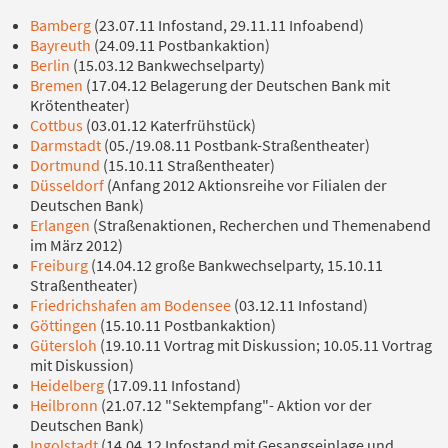
Bamberg
(23.07.11 Infostand, 29.11.11 Infoabend)
Bayreuth
(24.09.11 Postbankaktion)
Berlin
(15.03.12 Bankwechselparty)
Bremen
(17.04.12 Belagerung der Deutschen Bank mit
Krötentheater)
Cottbus
(03.01.12 Katerfrühstück)
Darmstadt
(05./19.08.11 Postbank-Straßentheater)
Dortmund
(15.10.11 Straßentheater)
Düsseldorf
(Anfang 2012 Aktionsreihe vor Filialen der
Deutschen Bank)
Erlangen
(Straßenaktionen, Recherchen und Themenabend
im März 2012)
Freiburg
(14.04.12 große Bankwechselparty, 15.10.11
Straßentheater)
Friedrichshafen am Bodensee
(03.12.11 Infostand)
Göttingen
(15.10.11 Postbankaktion)
Gütersloh
(19.10.11 Vortrag mit Diskussion; 10.05.11 Vortrag
mit Diskussion)
Heidelberg
(17.09.11 Infostand)
Heilbronn
(21.07.12 "Sektempfang"- Aktion vor der
Deutschen Bank)
Ingolstadt
(14.04.12 Infostand mit Gesangseinlage und