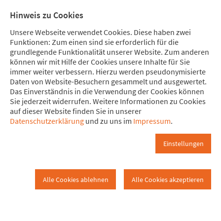
Direkt zum Hauptinhalt springen
Direkt zur Haupt-Navigation springen
Direkt zur Service-Navigation springen
Direkt zur Footer-Navigation springen
Direkt zum Footerinhalt springen
Meine
Mitglied
Hinweis zu Cookies
Spende
werden
Unsere Webseite verwendet Cookies. Diese haben zwei
Funktionen: Zum einen sind sie erforderlich für die
grundlegende Funktionalität unserer Website. Zum anderen
können wir mit Hilfe der Cookies unsere Inhalte für Sie
immer weiter verbessern. Hierzu werden pseudonymisierte
Bamberg
Daten von Website-Besuchern gesammelt und ausgewertet.
www.attac.de
Kampagnen
Kampagnenarchiv
Das Einverständnis in die Verwendung der Cookies können
Sie jederzeit widerrufen. Weitere Informationen zu Cookies
auf dieser Website finden Sie in unserer
Abgeschlossene Kampagnen
Bankwechsel
Datenschutzerklärung
und zu uns im
Impressum
.
Aktionen
Regional
Bamberg
Einstellungen
Bamberg
Alle Cookies ablehnen
Alle Cookies akzeptieren
29.11.2011 - Infoabend "Banken und Moral"
Am 29.11. lud Attac Bamberg zu einem Informationsabend
unter dem Thema „Banken und Moral“ ein. Mit gut 90