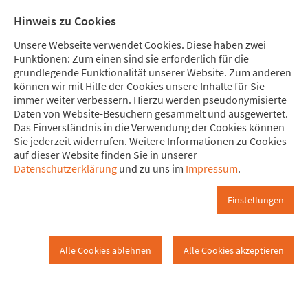
Direkt zum Hauptinhalt springen
Direkt zur Haupt-Navigation springen
Direkt zur Service-Navigation springen
Direkt zur Footer-Navigation springen
Direkt zum Footerinhalt springen
Meine
Mitglied
Hinweis zu Cookies
Spende
werden
Unsere Webseite verwendet Cookies. Diese haben zwei
Funktionen: Zum einen sind sie erforderlich für die
grundlegende Funktionalität unserer Website. Zum anderen
können wir mit Hilfe der Cookies unsere Inhalte für Sie
immer weiter verbessern. Hierzu werden pseudonymisierte
Bayreuth
Daten von Website-Besuchern gesammelt und ausgewertet.
www.attac.de
Kampagnen
Kampagnenarchiv
Das Einverständnis in die Verwendung der Cookies können
Sie jederzeit widerrufen. Weitere Informationen zu Cookies
auf dieser Website finden Sie in unserer
Abgeschlossene Kampagnen
Bankwechsel
Datenschutzerklärung
und zu uns im
Impressum
.
Aktionen
Regional
Bayreuth
Einstellungen
Bayreuth
Alle Cookies ablehnen
Alle Cookies akzeptieren
24.09.2011 - Postbankaktion
Am 24.09. hat Attac Bayreuth vor der zentralen Post in Bayreuth
für die Bankwechsel-Kampagne ca. 200 Flyer (je Postbank und