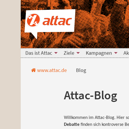
Direkt zum Hauptinhalt springen
Direkt zur Haupt-Navigation springen
Direkt zur Service-Navigation springen
Direkt zur Footer-Navigation springen
Direkt zum Footerinhalt springen
Blog
Das ist Attac
Ziele
Kampagnen
Ak
www.attac.de
Blog
Attac-Blog
Willkommen im Attac-Blog. Hier sc
Debatte
finden sich kontroverse Be