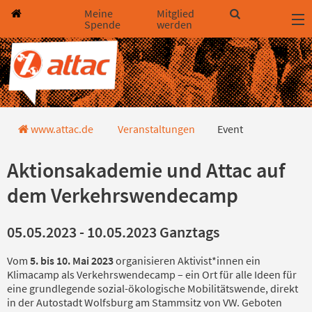
Direkt zum Hauptinhalt springen
Direkt zur Haupt-Navigation springen
Direkt zur Service-Navigation springen
Direkt zur Footer-Navigation springen
Direkt zum Footerinhalt springen
Meine
Mitglied
Spende
werden
Event
www.attac.de
Veranstaltungen
Event
Aktionsakademie und Attac auf
dem Verkehrswendecamp
05.05.2023 - 10.05.2023 Ganztags
Vom
5. bis 10. Mai 2023
organisieren Aktivist*innen ein
Klimacamp als Verkehrswendecamp – ein Ort für alle Ideen für
eine grundlegende sozial-ökologische Mobilitätswende, direkt
in der Autostadt Wolfsburg am Stammsitz von VW. Geboten