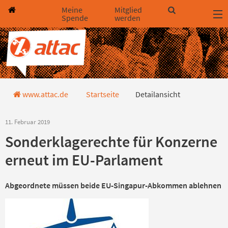
Direkt zum Hauptinhalt springen
Direkt zur Haupt-Navigation springen
Direkt zur Service-Navigation springen
Direkt zur Footer-Navigation springen
Direkt zum Footerinhalt springen
Meine
Mitglied
Spende
werden
Detailansicht
www.attac.de
Startseite
Detailansicht
11. Februar 2019
Sonderklagerechte für Konzerne
erneut im EU-Parlament
Abgeordnete müssen beide EU-Singapur-Abkommen ablehnen