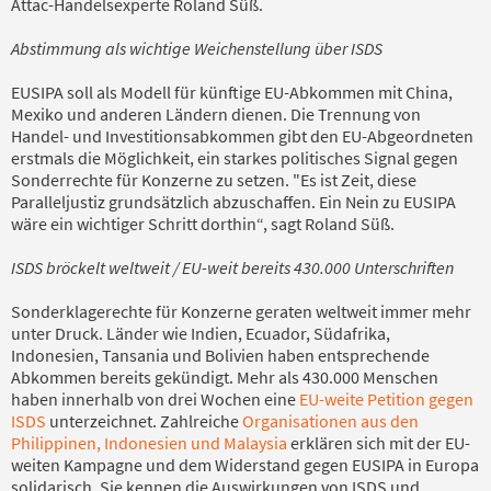
Attac-Handelsexperte Roland Süß.
Abstimmung als wichtige Weichenstellung über ISDS
EUSIPA soll als Modell für künftige EU-Abkommen mit China,
Mexiko und anderen Ländern dienen. Die Trennung von
Handel- und Investitionsabkommen gibt den EU-Abgeordneten
erstmals die Möglichkeit, ein starkes politisches Signal gegen
Sonderrechte für Konzerne zu setzen. "Es ist Zeit, diese
Paralleljustiz grundsätzlich abzuschaffen. Ein Nein zu EUSIPA
wäre ein wichtiger Schritt dorthin“, sagt Roland Süß.
ISDS bröckelt weltweit / EU-weit bereits 430.000 Unterschriften
Sonderklagerechte für Konzerne geraten weltweit immer mehr
unter Druck. Länder wie Indien, Ecuador, Südafrika,
Indonesien, Tansania und Bolivien haben entsprechende
Abkommen bereits gekündigt. Mehr als 430.000 Menschen
haben innerhalb von drei Wochen eine
EU-weite Petition gegen
ISDS
unterzeichnet. Zahlreiche
Organisationen aus den
Philippinen, Indonesien und Malaysia
erklären sich mit der EU-
weiten Kampagne und dem Widerstand gegen EUSIPA in Europa
solidarisch. Sie kennen die Auswirkungen von ISDS und