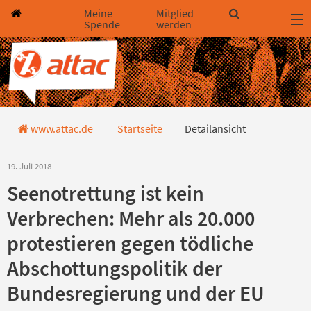
Direkt zum Hauptinhalt springen
Direkt zur Haupt-Navigation springen
Direkt zur Service-Navigation springen
Direkt zur Footer-Navigation springen
Direkt zum Footerinhalt springen
Meine
Mitglied
Spende
werden
Detailansicht
www.attac.de
Startseite
Detailansicht
19. Juli 2018
Seenotrettung ist kein
Verbrechen: Mehr als 20.000
protestieren gegen tödliche
Abschottungspolitik der
Bundesregierung und der EU