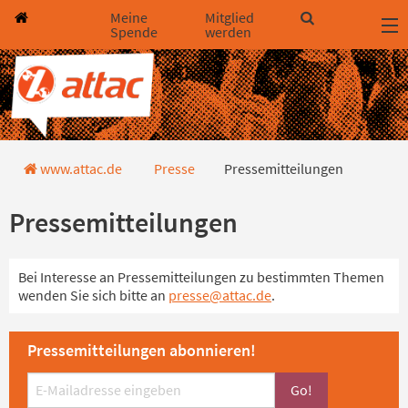
Direkt zum Hauptinhalt springen
Direkt zur Haupt-Navigation springen
Direkt zur Service-Navigation springen
Direkt zur Footer-Navigation springen
Direkt zum Footerinhalt springen
Meine
Mitglied
Spende
werden
Pressemitteilungen
www.attac.de
Presse
Pressemitteilungen
Pressemitteilungen
Bei Interesse an Pressemitteilungen zu bestimmten Themen
wenden Sie sich bitte an
presse@attac.de
.
Pressemitteilungen abonnieren!