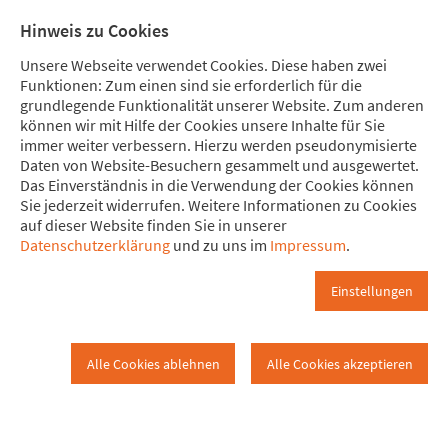
Direkt zum Hauptinhalt springen
Direkt zur Haupt-Navigation springen
Direkt zur Service-Navigation springen
Direkt zur Footer-Navigation springen
Direkt zum Footerinhalt springen
Meine
Mitglied
Hinweis zu Cookies
Spende
werden
Unsere Webseite verwendet Cookies. Diese haben zwei
Funktionen: Zum einen sind sie erforderlich für die
grundlegende Funktionalität unserer Website. Zum anderen
können wir mit Hilfe der Cookies unsere Inhalte für Sie
immer weiter verbessern. Hierzu werden pseudonymisierte
Detailansicht Pressemitteilung
Daten von Website-Besuchern gesammelt und ausgewertet.
www.attac.de
Presse
Detailansicht
Das Einverständnis in die Verwendung der Cookies können
Sie jederzeit widerrufen. Weitere Informationen zu Cookies
auf dieser Website finden Sie in unserer
28. März 2024
Datenschutzerklärung
und zu uns im
Impressum
.
Zehn Jahre ohne
Einstellungen
Gemeinnützigkeit: Attac kämpft
weiter!
Alle Cookies ablehnen
Alle Cookies akzeptieren
Demokratische Zivilgesellschaft darf nicht weiter behindert
werden