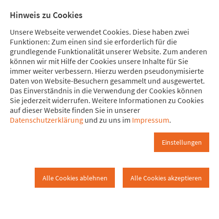
Direkt zum Hauptinhalt springen
Direkt zur Haupt-Navigation springen
Direkt zur Service-Navigation springen
Direkt zur Footer-Navigation springen
Direkt zum Footerinhalt springen
Meine
Mitglied
Hinweis zu Cookies
Spende
werden
Unsere Webseite verwendet Cookies. Diese haben zwei
Funktionen: Zum einen sind sie erforderlich für die
grundlegende Funktionalität unserer Website. Zum anderen
können wir mit Hilfe der Cookies unsere Inhalte für Sie
immer weiter verbessern. Hierzu werden pseudonymisierte
Detailansicht Pressemitteilung
Daten von Website-Besuchern gesammelt und ausgewertet.
www.attac.de
Presse
Detailansicht
Das Einverständnis in die Verwendung der Cookies können
Sie jederzeit widerrufen. Weitere Informationen zu Cookies
auf dieser Website finden Sie in unserer
23. Oktober 2025
Datenschutzerklärung
und zu uns im
Impressum
.
Protest gegen das EU-Mercosur-
Einstellungen
Abkommen – "Toxic Trade Tour"
mit Halt in elf Städten der EU
Alle Cookies ablehnen
Alle Cookies akzeptieren
Mit einer "Toxic Trade Tour" wollen mehr als 50
zivilgesellschaftliche Organisationen aus Lateinamerika und
der EU auf die bevorstehende Ratifizierung des EU-Mercosur