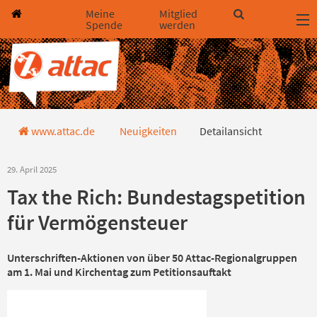
Direkt zum Hauptinhalt springen
Direkt zur Haupt-Navigation springen
Direkt zur Service-Navigation springen
Direkt zur Footer-Navigation springen
Direkt zum Footerinhalt springen
Meine
Mitglied
Spende
werden
Detailansicht
www.attac.de
Neuigkeiten
Detailansicht
29. April 2025
Tax the Rich: Bundestagspetition
für Vermögensteuer
Unterschriften-Aktionen von über 50 Attac-Regionalgruppen
am 1. Mai und Kirchentag zum Petitionsauftakt