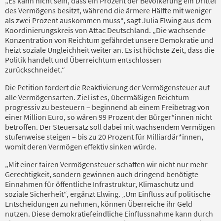
„Es kann nicht sein, dass ein Prozent der Bevölkerung ein Drittel
des Vermögens besitzt, während die ärmere Hälfte mit weniger
als zwei Prozent auskommen muss“, sagt Julia Elwing aus dem
Koordinierungskreis von Attac Deutschland. „Die wachsende
Konzentration von Reichtum gefährdet unsere Demokratie und
heizt soziale Ungleichheit weiter an. Es ist höchste Zeit, dass die
Politik handelt und Überreichtum entschlossen
zurückschneidet.“
Die Petition fordert die Reaktivierung der Vermögensteuer auf
alle Vermögensarten. Ziel ist es, übermäßigen Reichtum
progressiv zu besteuern – beginnend ab einem Freibetrag von
einer Million Euro, so wären 99 Prozent der Bürger*innen nicht
betroffen. Der Steuersatz soll dabei mit wachsendem Vermögen
stufenweise steigen – bis zu 20 Prozent für Milliardär*innen,
womit deren Vermögen effektiv sinken würde.
„Mit einer fairen Vermögensteuer schaffen wir nicht nur mehr
Gerechtigkeit, sondern gewinnen auch dringend benötigte
Einnahmen für öffentliche Infrastruktur, Klimaschutz und
soziale Sicherheit“, ergänzt Elwing. „Um Einfluss auf politische
Entscheidungen zu nehmen, können Überreiche ihr Geld
nutzen. Diese demokratiefeindliche Einflussnahme kann durch