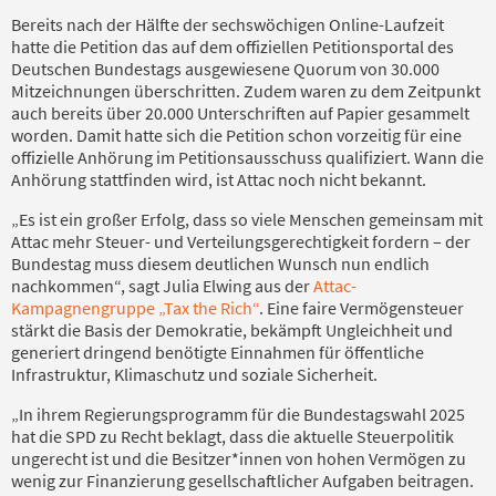
Bereits nach der Hälfte der sechswöchigen Online-Laufzeit
hatte die Petition das auf dem offiziellen Petitionsportal des
Deutschen Bundestags ausgewiesene Quorum von 30.000
Mitzeichnungen überschritten. Zudem waren zu dem Zeitpunkt
auch bereits über 20.000 Unterschriften auf Papier gesammelt
worden. Damit hatte sich die Petition schon vorzeitig für eine
offizielle Anhörung im Petitionsausschuss qualifiziert. Wann die
Anhörung stattfinden wird, ist Attac noch nicht bekannt.
„Es ist ein großer Erfolg, dass so viele Menschen gemeinsam mit
Attac mehr Steuer- und Verteilungsgerechtigkeit fordern – der
Bundestag muss diesem deutlichen Wunsch nun endlich
nachkommen“, sagt Julia Elwing aus der
Attac-
Kampagnengruppe „Tax the Rich“
. Eine faire Vermögensteuer
stärkt die Basis der Demokratie, bekämpft Ungleichheit und
generiert dringend benötigte Einnahmen für öffentliche
Infrastruktur, Klimaschutz und soziale Sicherheit.
„In ihrem Regierungsprogramm für die Bundestagswahl 2025
hat die SPD zu Recht beklagt, dass die aktuelle Steuerpolitik
ungerecht ist und die Besitzer*innen von hohen Vermögen zu
wenig zur Finanzierung gesellschaftlicher Aufgaben beitragen.