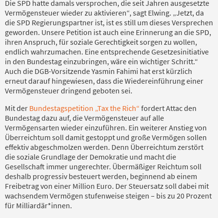
Die SPD hatte damals versprochen, die seit Jahren ausgesetzte
Vermögensteuer wieder zu aktivieren“, sagt Elwing. „Jetzt, da
die SPD Regierungspartner ist, ist es still um dieses Versprechen
geworden. Unsere Petition ist auch eine Erinnerung an die SPD,
ihren Anspruch, für soziale Gerechtigkeit sorgen zu wollen,
endlich wahrzumachen. Eine entsprechende Gesetzesinitiative
in den Bundestag einzubringen, wäre ein wichtiger Schritt.“
Auch die DGB-Vorsitzende Yasmin Fahimi hat erst kürzlich
erneut darauf hingewiesen, dass die Wiedereinführung einer
Vermögensteuer dringend geboten sei.
Mit der
Bundestagspetition „Tax the Rich“
fordert Attac den
Bundestag dazu auf, die Vermögensteuer auf alle
Vermögensarten wieder einzuführen. Ein weiterer Anstieg von
Überreichtum soll damit gestoppt und große Vermögen sollen
effektiv abgeschmolzen werden. Denn Überreichtum zerstört
die soziale Grundlage der Demokratie und macht die
Gesellschaft immer ungerechter. Übermäßiger Reichtum soll
deshalb progressiv besteuert werden, beginnend ab einem
Freibetrag von einer Million Euro. Der Steuersatz soll dabei mit
wachsendem Vermögen stufenweise steigen – bis zu 20 Prozent
für Milliardär*innen.