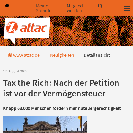
Direkt zum Hauptinhalt springen
Direkt zur Haupt-Navigation springen
Direkt zur Service-Navigation springen
Direkt zur Footer-Navigation springen
Direkt zum Footerinhalt springen
Meine
Mitglied
Spende
werden
Detailansicht
www.attac.de
Neuigkeiten
Detailansicht
12. August 2025
Tax the Rich: Nach der Petition
ist vor der Vermögensteuer
Knapp 68.000 Menschen fordern mehr Steuergerechtigkeit