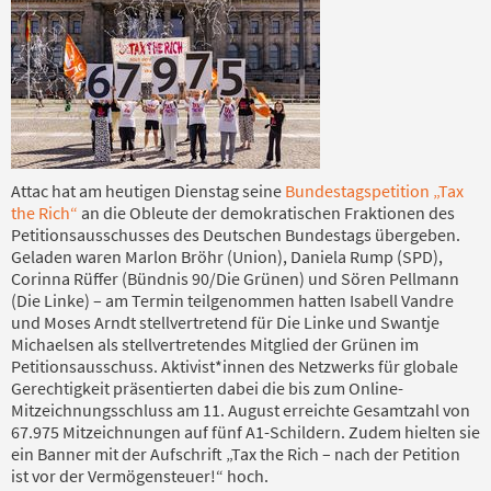
Attac hat am heutigen Dienstag seine
Bundestagspetition „Tax
the Rich“
an die Obleute der demokratischen Fraktionen des
Petitionsausschusses des Deutschen Bundestags übergeben.
Geladen waren Marlon Bröhr (Union), Daniela Rump (SPD),
Corinna Rüffer (Bündnis 90/Die Grünen) und Sören Pellmann
(Die Linke) – am Termin teilgenommen hatten Isabell Vandre
und Moses Arndt stellvertretend für Die Linke und Swantje
Michaelsen als stellvertretendes Mitglied der Grünen im
Petitionsausschuss. Aktivist*innen des Netzwerks für globale
Gerechtigkeit präsentierten dabei die bis zum Online-
Mitzeichnungsschluss am 11. August erreichte Gesamtzahl von
67.975 Mitzeichnungen auf fünf A1-Schildern. Zudem hielten sie
ein Banner mit der Aufschrift „Tax the Rich – nach der Petition
ist vor der Vermögensteuer!“ hoch.