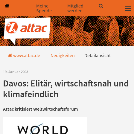
Direkt zum Hauptinhalt springen
Direkt zur Haupt-Navigation springen
Direkt zur Service-Navigation springen
Direkt zur Footer-Navigation springen
Direkt zum Footerinhalt springen
Meine
Mitglied
Spende
werden
Detailansicht
www.attac.de
Neuigkeiten
Detailansicht
19. Januar 2023
Davos: Elitär, wirtschaftsnah und
klimafeindlich
Attac kritisiert Weltwirtschaftsforum