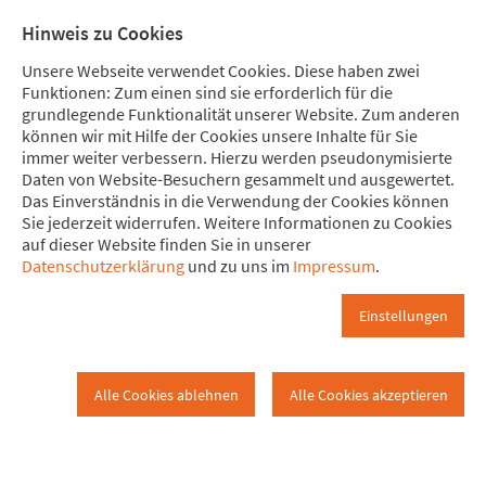
Direkt zum Hauptinhalt springen
Direkt zur Haupt-Navigation springen
Direkt zur Service-Navigation springen
Direkt zur Footer-Navigation springen
Direkt zum Footerinhalt springen
Meine
Mitglied
Hinweis zu Cookies
Spende
werden
Unsere Webseite verwendet Cookies. Diese haben zwei
Funktionen: Zum einen sind sie erforderlich für die
grundlegende Funktionalität unserer Website. Zum anderen
können wir mit Hilfe der Cookies unsere Inhalte für Sie
immer weiter verbessern. Hierzu werden pseudonymisierte
Protest bei Daimler-Hauptversam
Daten von Website-Besuchern gesammelt und ausgewertet.
www.attac.de
Kampagnen
Verkehrswende
Das Einverständnis in die Verwendung der Cookies können
Sie jederzeit widerrufen. Weitere Informationen zu Cookies
auf dieser Website finden Sie in unserer
Aktionen
Protest bei…
Datenschutzerklärung
und zu uns im
Impressum
.
Foto-Download
Einstellungen
Hochauflösende Fotos zum Download (70 MB)
Alle Cookies ablehnen
Alle Cookies akzeptieren
22. Mai 2019 – Protest bei Daimler-
Hauptversammlung in Berlin