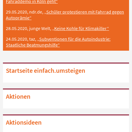
F
ahraddemo in Köln geht“
29.05.2020, ndr.de,
„Schüler protestieren mit Fahrrad gegen
Autoprämie“
28.05.2020, junge Welt,
„
Keine Kohle für Klimakiller
“
24.05.2020, taz,
„Subventionen für die Autoindustrie:
Staatliche Beatmungshilfe“
Startseite einfach.umsteigen
Aktionen
Aktionsideen