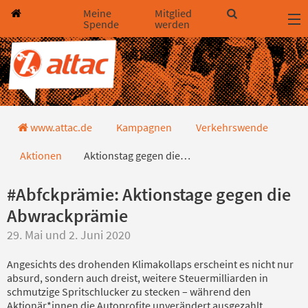
Direkt zum Hauptinhalt springen
Direkt zur Haupt-Navigation springen
Direkt zur Service-Navigation springen
Direkt zur Footer-Navigation springen
Direkt zum Footerinhalt springen
Meine
Mitglied
Spende
werden
Aktionstag gegen die Abwrackprä
www.attac.de
Kampagnen
Verkehrswende
Aktionen
Aktionstag gegen die…
#Abfckprämie: Aktionstage gegen die
Abwrackprämie
29. Mai und 2. Juni 2020
Angesichts des drohenden Klimakollaps erscheint es nicht nur
absurd, sondern auch dreist, weitere Steuermilliarden in
schmutzige Spritschlucker zu stecken – während den
Aktionär*innen die Autoprofite unverändert ausgezahlt