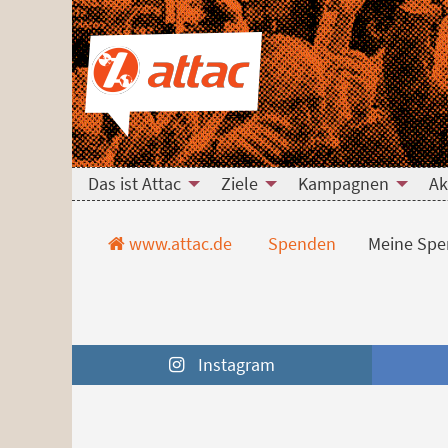
Direkt zum Hauptinhalt springen
Direkt zur Haupt-Navigation springen
Direkt zur Service-Navigation springen
Direkt zur Footer-Navigation springen
Direkt zum Footerinhalt springen
Meine Spende - mac
Das ist Attac
Ziele
Kampagnen
Ak
www.attac.de
Spenden
Meine Spe
Instagram