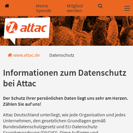
Direkt zum Hauptinhalt springen
Direkt zur Haupt-Navigation springen
Direkt zur Service-Navigation springen
Direkt zur Footer-Navigation springen
Direkt zum Footerinhalt springen
Meine
Mitglied
Spende
werden
Datenschutz
www.attac.de
Datenschutz
Informationen zum Datenschutz
bei Attac
Der Schutz Ihrer persönlichen Daten liegt uns sehr am Herzen.
Zählen Sie auf uns!
Attac Deutschland unterliegt, wie jede Organisation und jedes
Unternehmen, den gesetz­lichen Grundlagen gemäß
Bundesdatenschutzgesetz und EU-Datenschutz-
Grundverordnung (DSGVO). Diese Auflagen und