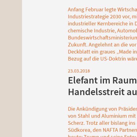
Anfang Februar legte Wirtscha
Industriestrategie 2030 vor, 
industrieller Kernbereiche in
chemische Industrie, Automob
Bundeswirtschaftsministerium
Zukunft. Angelehnt an die vor
Deckblatt ein graues „Made in
Bezug auf die US-Doktrin wäre
23.03.2018
Elefant im Raum 
Handelsstreit a
Die Ankündigung von Präsiden
von Stahl und Aluminium mit S
Scherz. Trotz aller bislang in
Südkorea, den NAFTA Partnern 
heute: Trump und seine Entou