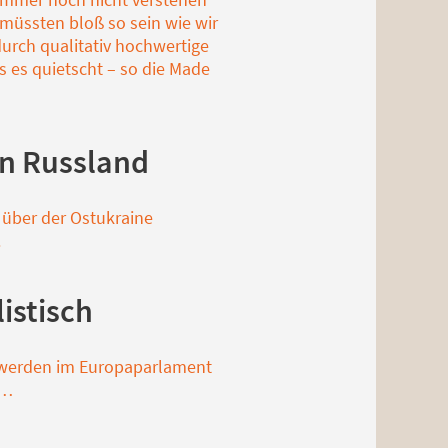
 müssten bloß so sein wie wir
urch qualitativ hochwertige
s es quietscht – so die Made
en Russland
über der Ostukraine
.
istisch
en werden im Europaparlament
m…