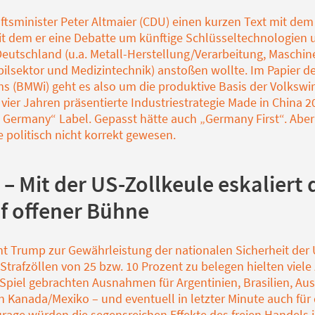
ftsminister Peter Altmaier (CDU) einen kurzen Text mit dem
mit dem er eine Debatte um künftige Schlüsseltechnologien 
 Deutschland (u.a. Metall-Herstellung/Verarbeitung, Masch
ilsektor und Medizintechnik) anstoßen wollte. Im Papier d
s (BMWi) geht es also um die produktive Basis der Volkswi
 vier Jahren präsentierte Industriestrategie Made in China
 Germany“ Label. Gepasst hätte auch „Germany First“. Aber
 politisch nicht korrekt gewesen.
– Mit der US-Zollkeule eskaliert 
uf offener Bühne
t Trump zur Gewährleistung der nationalen Sicherheit der
trafzöllen von 25 bzw. 10 Prozent zu belegen hielten viele
s Spiel gebrachten Ausnahmen für Argentinien, Brasilien, Au
Kanada/Mexiko – und eventuell in letzter Minute auch für d
rage würden die segensreichen Effekte des freien Handels