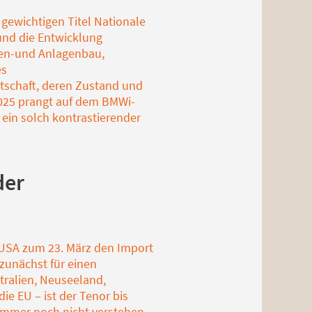
 gewichtigen Titel Nationale
und die Entwicklung
inen-und Anlagenbau,
es
rtschaft, deren Zustand und
 2025 prangt auf dem BMWi-
 ein solch kontrastierender
der
 USA zum 23. März den Import
 zunächst für einen
stralien, Neuseeland,
ie EU – ist der Tenor bis
 immer noch nicht verstehen