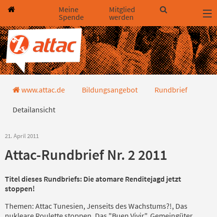
Direkt zum Hauptinhalt springen
Direkt zur Haupt-Navigation springen
Direkt zur Service-Navigation springen
Direkt zur Footer-Navigation springen
Direkt zum Footerinhalt springen
Meine
Mitglied
Spende
werden
Detailansicht
www.attac.de
Bildungsangebot
Rundbrief
Detailansicht
21. April 2011
Attac-Rundbrief Nr. 2 2011
Titel dieses Rundbriefs: Die atomare Renditejagd jetzt
stoppen!
Themen: Attac Tunesien, Jenseits des Wachstums?!, Das
nukleare Roulette stoppen, Das "Buen Vivir", Gemeingüter,