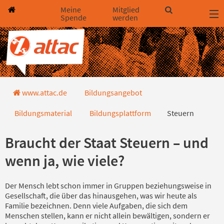
Direkt zum Hauptinhalt springen
Direkt zur Haupt-Navigation springen
Direkt zur Service-Navigation springen
Direkt zur Footer-Navigation springen
Direkt zum Footerinhalt springen
Meine
Mitglied
Spende
werden
Steuern
www.attac.de
Bildungsangebot
Bildungsmaterial
Bildungsplattform
Steuern
Braucht der Staat Steuern – und
wenn ja, wie viele?
Der Mensch lebt schon immer in Gruppen beziehungsweise in
Gesellschaft, die über das hinausgehen, was wir heute als
Familie bezeichnen. Denn viele Aufgaben, die sich dem
Menschen stellen, kann er nicht allein bewältigen, sondern er